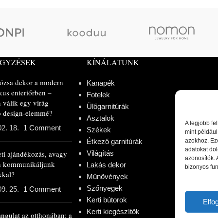
EGYZÉSEK
KÍNÁLATUNK
rózsa dekor a modern
Kanapék
kus enteriőrben –
Fotelek
 válik egy virág
Ülőgarnitúrák
ló design-elemmé?
Asztalok
A legjobb fe
02. 18.
1 Comment
Székek
mint például
Étkező garnitúrák
azokhoz. Ez
adatokat dol
eti ajándékozás, avagy
Világítás
azonosítók.
n kommunikáljunk
Lakás dekor
bizonyos fun
kkal?
Műnövények
Szőnyegek
09. 25.
1 Comment
Kerti bútorok
Elf
Kerti kiegészítők
angulat az otthonában: a