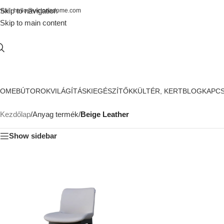
Skip to navigation
mail: hello@victoriadome.com
Skip to main content
HOME
BÚTOROK
VILÁGÍTÁS
KIEGÉSZÍTŐK
KÜLTÉR, KERT
BLOG
KAPC
Kezdőlap
/
Anyag termék
/
Beige Leather
Show sidebar