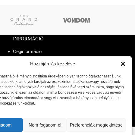
INFORMÁCIÓ
Céginformáció
Reklamáció és visszaküldés
Hozzájárulás kezelése
Fizetési módok
Gyakran Ismételt Kérdések
lhasználói élmény biztosítása érdekében olyan technológiákat használunk,
Adatvédelmi irányelvek
 a cookie-k, amelyek tárolják az eszközinformációkat és/vagy hozzáférnek
en technológiákhoz való hozzájárulás lehetővé teszi számunkra, hogy olyan
Általános Szerződési Feltételek
gozzunk fel ezen az oldalon, mint a böngészési viselkedés vagy az egyedi
Cookie tájékoztató
 A hozzájárulás elmaradása vagy visszavonása hátrányosan befolyásolhat
Kapcsolat
kciókat és funkciókat.
Fiókom
ogadom
Nem fogadom el
Preferenciák megtekintése