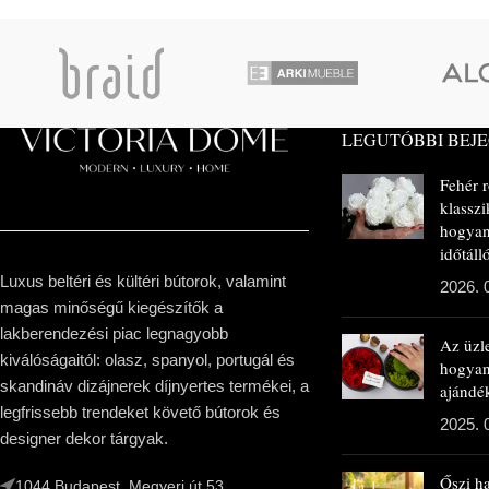
LEGUTÓBBI BEJ
Fehér 
klasszi
hogyan
időtál
Luxus beltéri és kültéri bútorok, valamint
2026. 
magas minőségű kiegészítők a
lakberendezési piac legnagyobb
Az üzl
kiválóságaitól: olasz, spanyol, portugál és
hogya
skandináv dizájnerek díjnyertes termékei, a
ajándé
legfrissebb trendeket követő bútorok és
2025. 
designer dekor tárgyak.
Őszi h
1044 Budapest, Megyeri út 53.