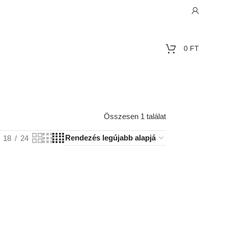
0
FT
Összesen 1 találat
18
24