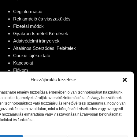
Céginformáció
Reklamáció és visszaküldés
Fizetési módok
Gyakran Ismételt Kérdések
Adatvédelmi irányelvek
Általános Szerződési Feltételek
Cookie tájékoztató
Kapcsolat
Fiókom
Hozzájárulás kezelése
lhasználói élmény biztosítása érdekében olyan technológiákat használunk,
 a cookie-k, amelyek tárolják az eszközinformációkat és/vagy hozzáférnek
en technológiákhoz való hozzájárulás lehetővé teszi számunkra, hogy olyan
gozzunk fel ezen az oldalon, mint a böngészési viselkedés vagy az egyedi
 A hozzájárulás elmaradása vagy visszavonása hátrányosan befolyásolhat
kciókat és funkciókat.