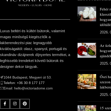
Fehér 
klasszi
hogyan
időtál
Luxus beltéri és kültéri bútorok, valamint
2026. 
magas minőségű kiegészítők a
lakberendezési piac legnagyobb
Az üzl
kiválóságaitól: olasz, spanyol, portugál és
hogya
skandináv dizájnerek díjnyertes termékei, a
ajándé
legfrissebb trendeket követő bútorok és
2025. 
designer dekor tárgyak.
Őszi h
1044 Budapest, Megyeri út 53.
szezon
Telefon: +36 30 8 177 177
lakbere
Email: hello@victoriadome.com
2025. 
15 sze