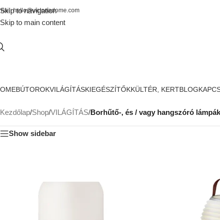
Skip to navigation
mail: hello@victoriadome.com
Skip to main content
HOME
BÚTOROK
VILÁGÍTÁS
KIEGÉSZÍTŐK
KÜLTÉR, KERT
BLOG
KAPC
Kezdőlap
/
Shop
/
VILÁGÍTÁS
/
Borhűtő-, és / vagy hangszóró lámpá
Show sidebar