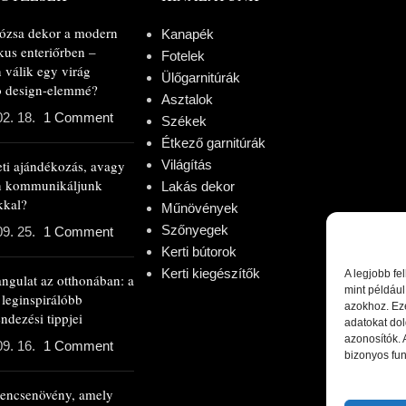
rózsa dekor a modern
Kanapék
kus enteriőrben –
Fotelek
 válik egy virág
Ülőgarnitúrák
ló design-elemmé?
Asztalok
02. 18.
1 Comment
Székek
Étkező garnitúrák
eti ajándékozás, avagy
Világítás
n kommunikáljunk
Lakás dekor
kkal?
Műnövények
Szőnyegek
09. 25.
1 Comment
Kerti bútorok
Kerti kiegészítők
A legjobb fe
angulat az otthonában: a
mint például
 leginspirálóbb
azokhoz. Ez
ndezési tippjei
adatokat dol
azonosítók.
09. 16.
1 Comment
bizonyos fun
rencsenövény, amely