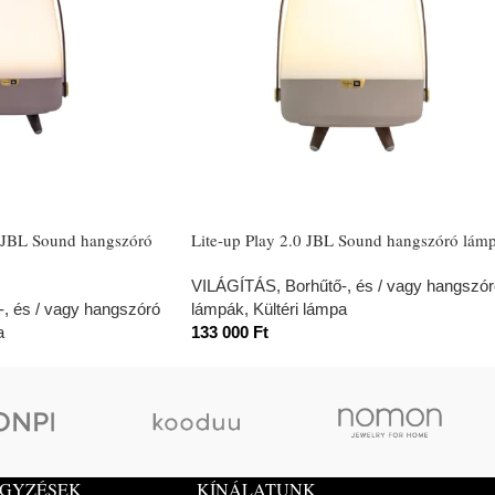
0 JBL Sound hangszóró
Lite-up Play 2.0 JBL Sound hangszóró lám
VILÁGÍTÁS
,
Borhűtő-, és / vagy hangszó
-, és / vagy hangszóró
lámpák
,
Kültéri lámpa
a
133 000
Ft
EGYZÉSEK
KÍNÁLATUNK