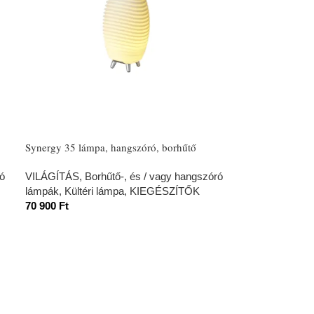
Synergy 35 lámpa, hangszóró, borhűtő
ró
VILÁGÍTÁS
,
Borhűtő-, és / vagy hangszóró
lámpák
,
Kültéri lámpa
,
KIEGÉSZÍTŐK
70 900
Ft