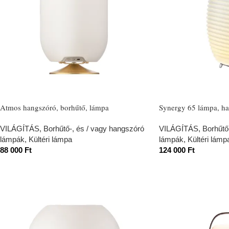
Atmos hangszóró, borhűtő, lámpa
Synergy 65 lámpa, ha
VILÁGÍTÁS
,
Borhűtő-, és / vagy hangszóró
VILÁGÍTÁS
,
Borhűtő
lámpák
,
Kültéri lámpa
lámpák
,
Kültéri lámp
88 000
Ft
124 000
Ft