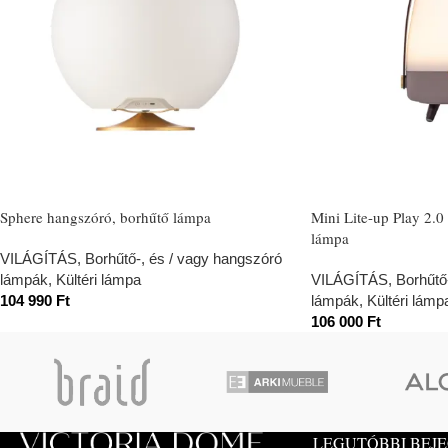
Sphere hangszóró, borhűtő lámpa
Mini Lite-up Play 2.
lámpa
VILÁGÍTÁS
,
Borhűtő-, és / vagy hangszóró
lámpák
,
Kültéri lámpa
VILÁGÍTÁS
,
Borhűtő
104 990
Ft
lámpák
,
Kültéri lámp
106 000
Ft
LEGUTÓBBI BEJ