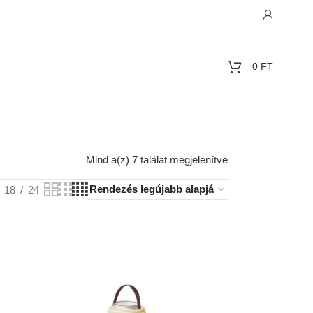
0
FT
Mind a(z) 7 találat megjelenítve
18
24