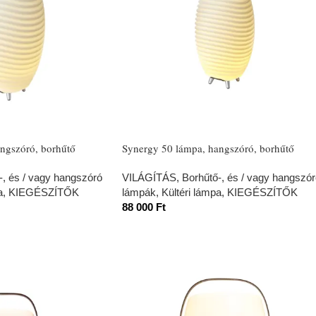
ngszóró, borhűtő
Synergy 50 lámpa, hangszóró, borhűtő
-, és / vagy hangszóró
VILÁGÍTÁS
,
Borhűtő-, és / vagy hangszó
a
,
KIEGÉSZÍTŐK
lámpák
,
Kültéri lámpa
,
KIEGÉSZÍTŐK
88 000
Ft