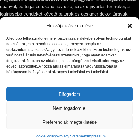
spanyol, portugál és skandináv dizájnerek díjnyertes termékei, a
legfrissebb trendeket követő bútorok és designer dekor tárgyak.
Hozzájárulás kezelése
1044 Budapest, Megyeri út 53.
Telefon: +36 30 8 177 177
A legjobb felhasználói élmény biztosítása érdekében olyan technológiákat
Email: hello@victoriadome.com
használunk, mint például a cookie-k, amelyek tárolják az
eszközinformációkat és/vagy hozzáférnek azokhoz. Ezen technológiákhoz
való hozzájárulás lehetővé teszi számunkra, hogy olyan adatokat
dolgozzunk fel ezen az oldalon, mint a böngészési viselkedés vagy az
egyedi azonosítók. A hozzájárulás elmaradása vagy visszavonása
hátrányosan befolyásolhat bizonyos funkciókat és funkciókat.
LEGUTÓBBI BEJEGYZÉSEK
KÍNÁLATUNK
Elfogadom
INFORMÁCIÓ
Nem fogadom el
© Copyright 2025 VICTORIA DOME | All rights reserved.
Preferenciák megtekintése
Cookie Policy
Privacy Statement
Impressum