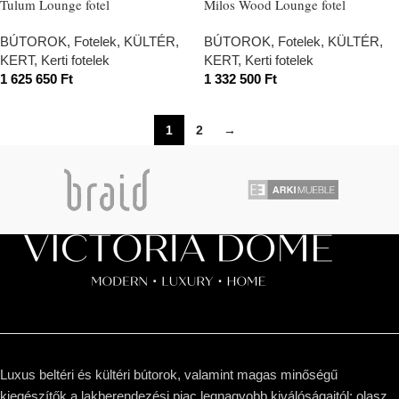
Tulum Lounge fotel
Milos Wood Lounge fotel
BÚTOROK
,
Fotelek
,
KÜLTÉR,
BÚTOROK
,
Fotelek
,
KÜLTÉR,
KERT
,
Kerti fotelek
KERT
,
Kerti fotelek
1 625 650
Ft
1 332 500
Ft
1
2
→
Luxus beltéri és kültéri bútorok, valamint magas minőségű
kiegészítők a lakberendezési piac legnagyobb kiválóságaitól: olasz,