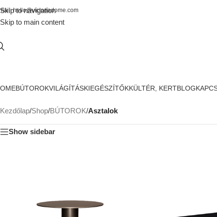
Skip to navigation
mail: hello@victoriadome.com
Skip to main content
HOME
BÚTOROK
VILÁGÍTÁS
KIEGÉSZÍTŐK
KÜLTÉR, KERT
BLOG
KAPC
Kezdőlap
/
Shop
/
BÚTOROK
/
Asztalok
Show sidebar