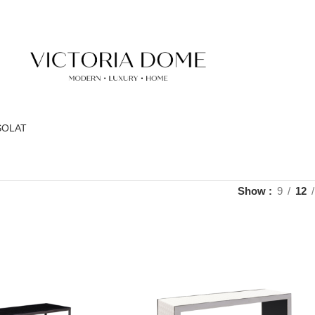
SOLAT
Show
9
12