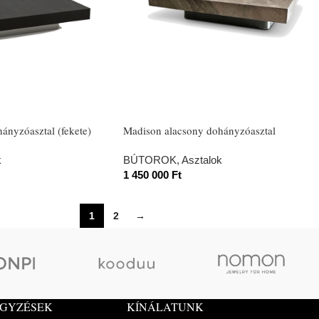
ányzóasztal (fekete)
Madison alacsony dohányzóasztal
k
BÚTOROK
,
Asztalok
1 450 000
Ft
1
2
→
EGYZÉSEK
KÍNÁLATUNK