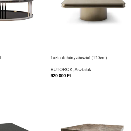
l
Lazio dohányzóasztal (120cm)
k
BÚTOROK
,
Asztalok
920 000
Ft