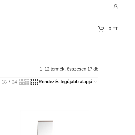
0
FT
1–12 termék, összesen 17 db
18
24