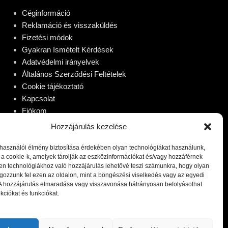
Céginformáció
Reklamáció és visszaküldés
Fizetési módok
Gyakran Ismételt Kérdések
Adatvédelmi irányelvek
Általános Szerződési Feltételek
Cookie tájékoztató
Kapcsolat
Fiókom
Hozzájárulás kezelése
lhasználói élmény biztosítása érdekében olyan technológiákat használunk,
 a cookie-k, amelyek tárolják az eszközinformációkat és/vagy hozzáférnek
en technológiákhoz való hozzájárulás lehetővé teszi számunkra, hogy olyan
gozzunk fel ezen az oldalon, mint a böngészési viselkedés vagy az egyedi
 A hozzájárulás elmaradása vagy visszavonása hátrányosan befolyásolhat
kciókat és funkciókat.