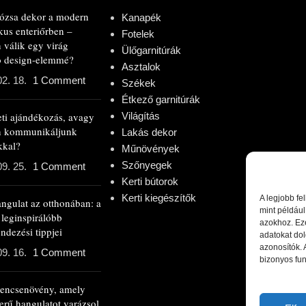
rózsa dekor a modern
Kanapék
kus enteriőrben –
Fotelek
 válik egy virág
Ülőgarnitúrák
ló design-elemmé?
Asztalok
02. 18.
1 Comment
Székek
Étkező garnitúrák
eti ajándékozás, avagy
Világítás
n kommunikáljunk
Lakás dekor
kkal?
Műnövények
Szőnyegek
09. 25.
1 Comment
Kerti bútorok
Kerti kiegészítők
A legjobb fe
angulat az otthonában: a
mint például
 leginspirálóbb
azokhoz. Ez
ndezési tippjei
adatokat dol
azonosítók.
09. 16.
1 Comment
bizonyos fun
rencsenövény, amely
erű hangulatot varázsol