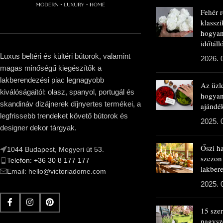
Fehér 
klasszi
hogyan
időtál
Luxus beltéri és kültéri bútorok, valamint
2026. 
magas minőségű kiegészítők a
lakberendezési piac legnagyobb
Az üzl
kiválóságaitól: olasz, spanyol, portugál és
hogya
skandináv dizájnerek díjnyertes termékei, a
ajándé
legfrissebb trendeket követő bútorok és
2025. 
designer dekor tárgyak.
Őszi h
1044 Budapest, Megyeri út 53.
szezon
Telefon: +36 30 8 177 177
lakbere
Email: hello@victoriadome.com
2025. 
15 sze
nagysz