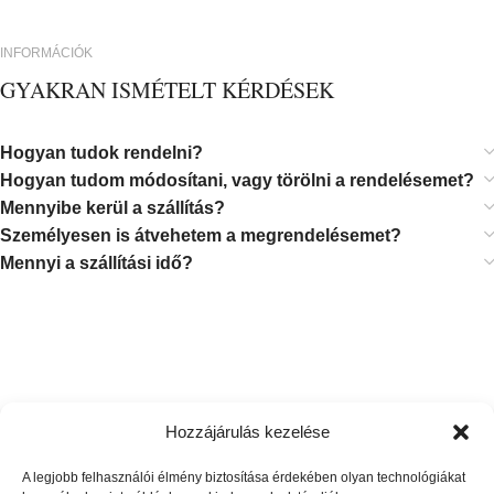
INFORMÁCIÓK
GYAKRAN ISMÉTELT KÉRDÉSEK
Hogyan tudok rendelni?
Hogyan tudom módosítani, vagy törölni a rendelésemet?
Mennyibe kerül a szállítás?
Személyesen is átvehetem a megrendelésemet?
Mennyi a szállítási idő?
Nem tetszik a termék. Visszaküldhetem?
Hozzájárulás kezelése
Kell fizetnem a termék visszaküldéséért?
Hibás, sérült, nem megfelelő terméket kaptam. Mit tegyek?
A legjobb felhasználói élmény biztosítása érdekében olyan technológiákat