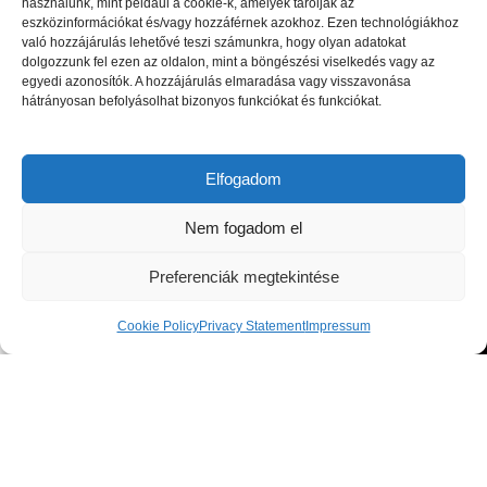
használunk, mint például a cookie-k, amelyek tárolják az
Milyen garancia jár a termékekre?
eszközinformációkat és/vagy hozzáférnek azokhoz. Ezen technológiákhoz
Szükséges-e kültéri és beltéri bútoraink ápolása,
való hozzájárulás lehetővé teszi számunkra, hogy olyan adatokat
dolgozzunk fel ezen az oldalon, mint a böngészési viselkedés vagy az
karbantartása, kezelése, tisztítása?
egyedi azonosítók. A hozzájárulás elmaradása vagy visszavonása
hátrányosan befolyásolhat bizonyos funkciókat és funkciókat.
Elfogadom
Nem fogadom el
Preferenciák megtekintése
Cookie Policy
Privacy Statement
Impressum
Shop
Cart
My account
Luxus beltéri és kültéri bútorok, valamint magas minőségű
kiegészítők a lakberendezési piac legnagyobb kiválóságaitól: olasz,
spanyol, portugál és skandináv dizájnerek díjnyertes termékei, a
legfrissebb trendeket követő bútorok és designer dekor tárgyak.