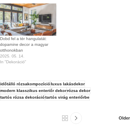
Dobd fel a tér hangulatát:
dopamine decor a magyar
otthonokban
2025. 05. 14.
In "Dekoráció"
időtálló rózsakompozíció
luxus lakásdekor
modern klasszikus enteriőr dekor
rózsa dekor
tartós rózsa dekoráció
tartós virág enteriőrbe
Older