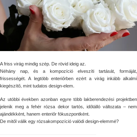
A friss virág mindig szép. De rövid ideig az.
Néhány nap, és a kompozíció elveszíti tartását, formáját,
frissességét. A legtöbb enteriőrben ezért a virág inkább alkalmi
kiegészítő, mint tudatos design-elem.
Az utóbbi években azonban egyre több lakberendezési projektben
jelenik meg a fehér rózsa dekor tartós, időtálló változata – nem
ajándékként, hanem enteriőr fókuszpontként.
De mitől válik egy rózsakompozíció valódi design-elemmé?