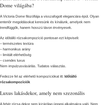
Dome világába?
A Victoria Dome filozófiája a visszafogott eleganciára épül. Olyan
enteriőr megoldásokat keresünk és kínálunk, amelyek nem
trendfüggők, hanem hosszú távon érvényesek.
Az időtálló rózsakompozíció pontosan ezt képviseli:
– természetes textúra
– harmonikus arány
– limitált elérhetőség
– csendes luxus
Nem impulzusvásárlás. Tudatos választás.
Fedezze fel az elérhető kompozíciókat itt:
Időtálló
rózsakompozíciók
Luxus lakásdekor, amely nem szezonális
A fehér rózsa dekor nem kizárólag ünnepi alkalmakra való. Nem