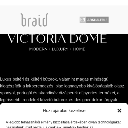
Luxus beltéri és kültéri bútorok, valamint magas minőségű
kiegészítők a lakberendezési piac legnagyobb kiválóságaitól: olasz,
spanyol, portugál és skandináv dizájnerek díjnyertes termékei, a
legfrissebb trendeket követő bútorok és designer dekor tárgyak.
Hozzájárulás kezelése
1044 Budapest, Megyeri út 53.
Telefon: +36 30 8 177 177
A legjobb felhasználói élmény biztosítása érdekében olyan technológiákat
Email: hello@victoriadome.com
használunk, mint például a cookie-k, amelyek tárolják az