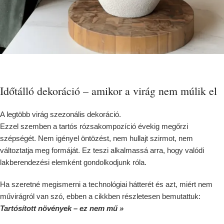
Időtálló dekoráció – amikor a virág nem múlik el
A legtöbb virág szezonális dekoráció.
Ezzel szemben a tartós rózsakompozíció évekig megőrzi
szépségét. Nem igényel öntözést, nem hullajt szirmot, nem
változtatja meg formáját. Ez teszi alkalmassá arra, hogy valódi
lakberendezési elemként gondolkodjunk róla.
Ha szeretné megismerni a technológiai hátterét és azt, miért nem
művirágról van szó, ebben a cikkben részletesen bemutattuk:
Tartósított növények – ez nem mű »