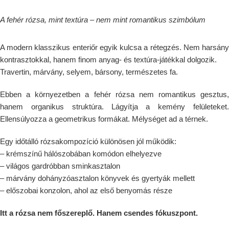
A fehér rózsa, mint textúra – nem mint romantikus szimbólum
A modern klasszikus enteriőr egyik kulcsa a rétegzés. Nem harsány
kontrasztokkal, hanem finom anyag- és textúra-játékkal dolgozik.
Travertin, márvány, selyem, bársony, természetes fa.
Ebben a környezetben a fehér rózsa nem romantikus gesztus,
hanem organikus struktúra. Lágyítja a kemény felületeket.
Ellensúlyozza a geometrikus formákat. Mélységet ad a térnek.
Egy időtálló rózsakompozíció különösen jól működik:
– krémszínű hálószobában komódon elhelyezve
– világos gardróbban sminkasztalon
– márvány dohányzóasztalon könyvek és gyertyák mellett
– előszobai konzolon, ahol az első benyomás része
Itt a rózsa nem főszereplő. Hanem csendes fókuszpont.