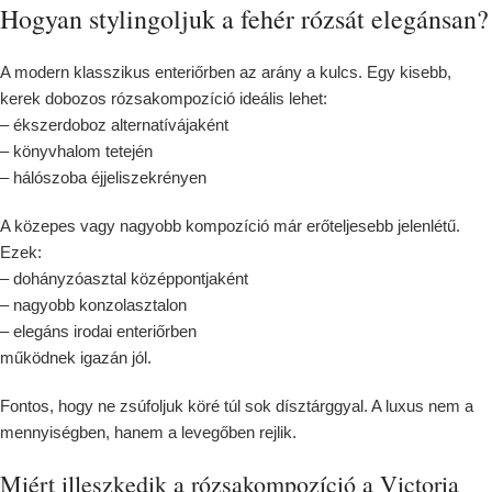
Hogyan stylingoljuk a fehér rózsát elegánsan?
A modern klasszikus enteriőrben az arány a kulcs. Egy kisebb,
kerek dobozos rózsakompozíció ideális lehet:
– ékszerdoboz alternatívájaként
– könyvhalom tetején
– hálószoba éjjeliszekrényen
A közepes vagy nagyobb kompozíció már erőteljesebb jelenlétű.
Ezek:
– dohányzóasztal középpontjaként
– nagyobb konzolasztalon
– elegáns irodai enteriőrben
működnek igazán jól.
Fontos, hogy ne zsúfoljuk köré túl sok dísztárggyal. A luxus nem a
mennyiségben, hanem a levegőben rejlik.
Miért illeszkedik a rózsakompozíció a Victoria