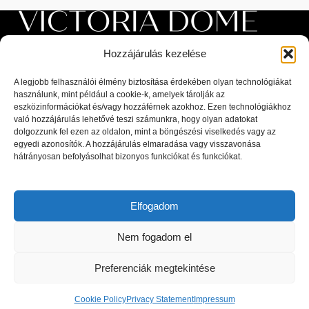
Hozzájárulás kezelése
A legjobb felhasználói élmény biztosítása érdekében olyan technológiákat
használunk, mint például a cookie-k, amelyek tárolják az
eszközinformációkat és/vagy hozzáférnek azokhoz. Ezen technológiákhoz
Luxus beltéri és kültéri bútorok, valamint magas minőségű
való hozzájárulás lehetővé teszi számunkra, hogy olyan adatokat
dolgozzunk fel ezen az oldalon, mint a böngészési viselkedés vagy az
kiegészítők a lakberendezési piac legnagyobb kiválóságaitól: olasz,
egyedi azonosítók. A hozzájárulás elmaradása vagy visszavonása
spanyol, portugál és skandináv dizájnerek díjnyertes termékei, a
hátrányosan befolyásolhat bizonyos funkciókat és funkciókat.
legfrissebb trendeket követő bútorok és designer dekor tárgyak.
1044 Budapest, Megyeri út 53.
Elfogadom
Telefon: +36 30 8 177 177
Email: hello@victoriadome.com
Nem fogadom el
Preferenciák megtekintése
Cookie Policy
Privacy Statement
Impressum
LEGUTÓBBI BEJEGYZÉSEK
Shop
Filters
Cart
My account