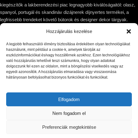
kiegészítők a lakberendezési piac legnagyobb kiválóságaitól: olasz,
spanyol, portugál és skandináv dizájnerek díjnyertes termékei, a
legfrissebb trendeket követő bútorok és designer dekor tárgyak.
Hozzájárulás kezelése
1044 Budapest, Megyeri út 53.
Telefon: +36 30 8 177 177
A legjobb felhasználói élmény biztosítása érdekében olyan technológiákat
Email: hello@victoriadome.com
használunk, mint például a cookie-k, amelyek tárolják az
eszközinformációkat és/vagy hozzáférnek azokhoz. Ezen technológiákhoz
való hozzájárulás lehetővé teszi számunkra, hogy olyan adatokat
dolgozzunk fel ezen az oldalon, mint a böngészési viselkedés vagy az
egyedi azonosítók. A hozzájárulás elmaradása vagy visszavonása
hátrányosan befolyásolhat bizonyos funkciókat és funkciókat.
LEGUTÓBBI BEJEGYZÉSEK
KÍNÁLATUNK
Elfogadom
INFORMÁCIÓ
Nem fogadom el
© Copyright 2025 VICTORIA DOME | All rights reserved.
Preferenciák megtekintése