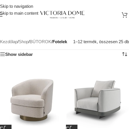
Skip to navigation
Skip to main content
Kezdőlap
/
Shop
/
BÚTOROK
/
Fotelek
1–12 termék, összesen 25 db
Show sidebar