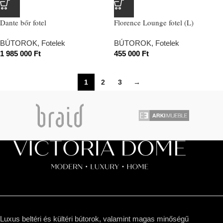
Dante bőr fotel
Florence Lounge fotel (L)
BÚTOROK
,
Fotelek
BÚTOROK
,
Fotelek
1 985 000
Ft
455 000
Ft
1
2
3
→
Luxus beltéri és kültéri bútorok, valamint magas minőségű