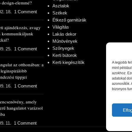
ló design-elemmé?
Asztalok
02. 18.
1 Comment
Székek
Étkező garnitúrák
eti ajándékozás, avagy
Világítás
n kommunikáljunk
Lakás dekor
kkal?
Műnövények
Szőnyegek
09. 25.
1 Comment
Kerti bútorok
Kerti kiegészítők
A legjobb fe
angulat az otthonában: a
mint például
 leginspirálóbb
azokhoz. Ez
ndezési tippjei
adatokat dol
azonosítók.
09. 16.
1 Comment
bizonyos fun
rencsenövény, amely
erű hangulatot varázsol
Elf
ába
9. 11.
1 Comment