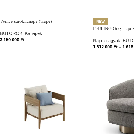
Venice sarokkanapé (taupe)
NEW
FEELING Grey napo
BÚTOROK
,
Kanapék
3 150 000
Ft
Napozóágyak
,
BÚT
1 512 000
Ft
–
1 618