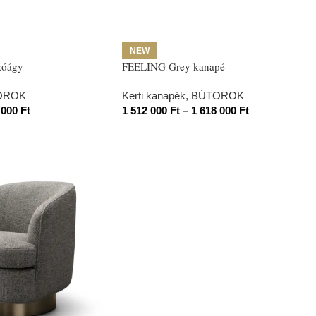
NEW
zóágy
FEELING Grey kanapé
OROK
Kerti kanapék
,
BÚTOROK
 000
Ft
1 512 000
Ft
–
1 618 000
Ft