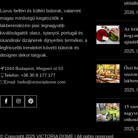
időtál
Luxus beltéri és kültéri bútorok, valamint
2026. 
magas minőségű kiegészítők a
lakberendezési piac legnagyobb
Az üzl
kiválóságaitól: olasz, spanyol, portugál és
hogya
skandináv dizájnerek díjnyertes termékei, a
ajándé
legfrissebb trendeket követő bútorok és
2025. 
designer dekor tárgyak.
Őszi h
1044 Budapest, Megyeri út 53.
szezon
Telefon: +36 30 8 177 177
lakbere
Email: hello@victoriadome.com
2025. 
15 sze
nagysz
otthon
2025. 0
© Copyright 2025 VICTORIA DOME | All rights reserved.