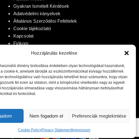
Gyakran Ismételt Kérdések
Adatvédelmi irányelvek
Általános Szerződési Feltételek
Cookie tájékoztató
Kapcsolat
Fiókom
Hozzájárulás kezelése
lhasználói élmény biztosítása érdekében olyan technológiákat használunk,
 a cookie-k, amelyek tárolják az eszközinformációkat és/vagy hozzáférnek
en technológiákhoz való hozzájárulás lehetővé teszi számunkra, hogy olyan
gozzunk fel ezen az oldalon, mint a böngészési viselkedés vagy az egyedi
 A hozzájárulás elmaradása vagy visszavonása hátrányosan befolyásolhat
kciókat és funkciókat.
ogadom
Nem fogadom el
Preferenciák megtekintése
Cookie Policy
Privacy Statement
Impressum