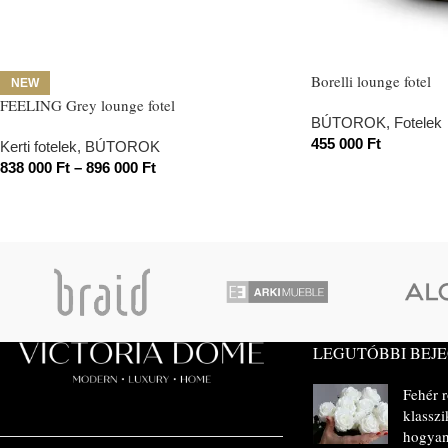
Borelli lounge fotel
NEW
FEELING Grey lounge fotel
BÚTOROK
,
Fotelek
455 000
Ft
Kerti fotelek
,
BÚTOROK
838 000
Ft
–
896 000
Ft
LEGUTÓBBI BEJ
Fehér 
klasszi
hogyan