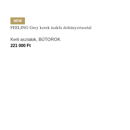
NEW
FEELING Grey kerek teakfa dohányzóasztal
Kerti asztalok
,
BÚTOROK
221 000
Ft