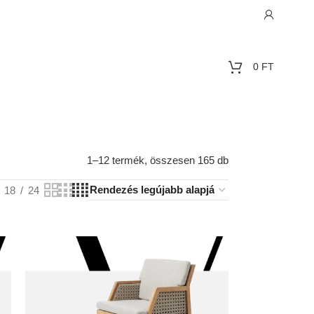
0
FT
1–12 termék, összesen 165 db
18
24