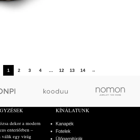
1
2
3
4
…
12
13
14
→
EGYZÉSEK
KÍNÁLATUNK
rózsa dekor a modern
Kanapék
kus enteriőrben –
Fotelek
 válik egy virág
Ülőgarnitúrák