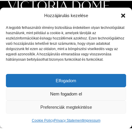
Hozzájárulás kezelése
A legjobb felhasználói élmény biztosítása érdekében olyan technológiákat
használunk, mint például a cookie-k, amelyek tárolják az
eszközinformációkat és/vagy hozzáférnek azokhoz. Ezen technológiákhoz
való hozzájárulás lehetővé teszi számunkra, hogy olyan adatokat
Luxus beltéri és kültéri bútorok, valamint magas minőségű
dolgozzunk fel ezen az oldalon, mint a böngészési viselkedés vagy az
kiegészítők a lakberendezési piac legnagyobb kiválóságaitól: olasz,
egyedi azonosítók. A hozzájárulás elmaradása vagy visszavonása
hátrányosan befolyásolhat bizonyos funkciókat és funkciókat.
spanyol, portugál és skandináv dizájnerek díjnyertes termékei, a
legfrissebb trendeket követő bútorok és designer dekor tárgyak.
Elfogadom
1044 Budapest, Megyeri út 53.
Telefon: +36 30 8 177 177
Nem fogadom el
Email: hello@victoriadome.com
Preferenciák megtekintése
Cookie Policy
Privacy Statement
Impressum
Shop
Filters
Cart
My account
LEGUTÓBBI BEJEGYZÉSEK