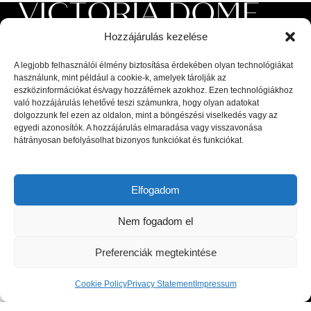
Hozzájárulás kezelése
A legjobb felhasználói élmény biztosítása érdekében olyan technológiákat
használunk, mint például a cookie-k, amelyek tárolják az
eszközinformációkat és/vagy hozzáférnek azokhoz. Ezen technológiákhoz
való hozzájárulás lehetővé teszi számunkra, hogy olyan adatokat
Luxus beltéri és kültéri bútorok, valamint magas minőségű
dolgozzunk fel ezen az oldalon, mint a böngészési viselkedés vagy az
kiegészítők a lakberendezési piac legnagyobb kiválóságaitól: olasz,
egyedi azonosítók. A hozzájárulás elmaradása vagy visszavonása
hátrányosan befolyásolhat bizonyos funkciókat és funkciókat.
spanyol, portugál és skandináv dizájnerek díjnyertes termékei, a
legfrissebb trendeket követő bútorok és designer dekor tárgyak.
Elfogadom
1044 Budapest, Megyeri út 53.
Telefon: +36 30 8 177 177
Nem fogadom el
Email: hello@victoriadome.com
Preferenciák megtekintése
Cookie Policy
Privacy Statement
Impressum
Shop
Filters
Cart
My account
LEGUTÓBBI BEJEGYZÉSEK