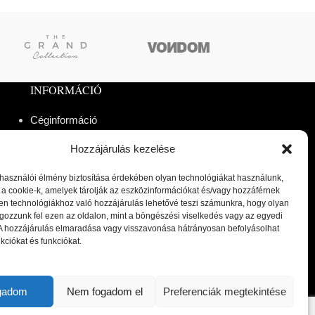
INFORMÁCIÓ
Céginformáció
Reklamáció és visszaküldés
Hozzájárulás kezelése
Fizetési módok
Gyakran Ismételt Kérdések
lhasználói élmény biztosítása érdekében olyan technológiákat használunk,
Adatvédelmi irányelvek
 a cookie-k, amelyek tárolják az eszközinformációkat és/vagy hozzáférnek
en technológiákhoz való hozzájárulás lehetővé teszi számunkra, hogy olyan
Általános Szerződési Feltételek
gozzunk fel ezen az oldalon, mint a böngészési viselkedés vagy az egyedi
Cookie tájékoztató
 A hozzájárulás elmaradása vagy visszavonása hátrányosan befolyásolhat
Kapcsolat
kciókat és funkciókat.
Fiókom
ogadom
Nem fogadom el
Preferenciák megtekintése