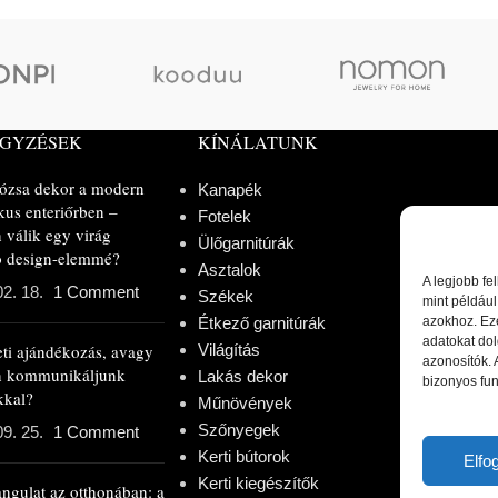
EGYZÉSEK
KÍNÁLATUNK
rózsa dekor a modern
Kanapék
kus enteriőrben –
Fotelek
 válik egy virág
Ülőgarnitúrák
ló design-elemmé?
Asztalok
A legjobb fe
02. 18.
1 Comment
Székek
mint például
Étkező garnitúrák
azokhoz. Ez
adatokat dol
eti ajándékozás, avagy
Világítás
azonosítók.
n kommunikáljunk
Lakás dekor
bizonyos fun
kkal?
Műnövények
Szőnyegek
09. 25.
1 Comment
Kerti bútorok
Elf
Kerti kiegészítők
angulat az otthonában: a