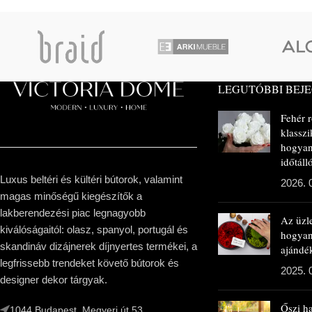
LEGUTÓBBI BEJ
Fehér 
klasszi
hogyan
időtál
Luxus beltéri és kültéri bútorok, valamint
2026. 
magas minőségű kiegészítők a
lakberendezési piac legnagyobb
Az üzl
kiválóságaitól: olasz, spanyol, portugál és
hogya
skandináv dizájnerek díjnyertes termékei, a
ajándé
legfrissebb trendeket követő bútorok és
2025. 
designer dekor tárgyak.
Őszi h
1044 Budapest, Megyeri út 53.