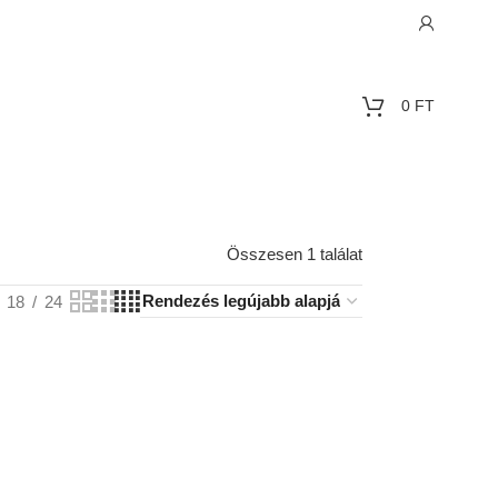
0
FT
Összesen 1 találat
18
24