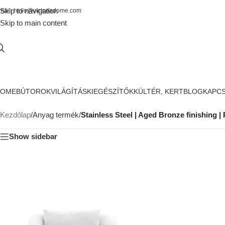
Skip to navigation
mail: hello@victoriadome.com
Skip to main content
HOME
BÚTOROK
VILÁGÍTÁS
KIEGÉSZÍTŐK
KÜLTÉR, KERT
BLOG
KAPC
Kezdőlap
/
Anyag termék
/
Stainless Steel | Aged Bronze finishing | 
Show sidebar