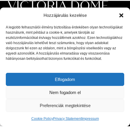
Hozzájárulás kezelése
A legjobb felhasználói élmény biztosítása érdekében olyan technológiákat
használunk, mint például a cookie-k, amelyek tárolják az
eszközinformációkat és/vagy hozzáférnek azokhoz. Ezen technológiákhoz
való hozzájárulás lehetővé teszi számunkra, hogy olyan adatokat
Luxus beltéri és kültéri bútorok, valamint magas minőségű
dolgozzunk fel ezen az oldalon, mint a böngészési viselkedés vagy az
kiegészítők a lakberendezési piac legnagyobb kiválóságaitól: olasz,
egyedi azonosítók. A hozzájárulás elmaradása vagy visszavonása
hátrányosan befolyásolhat bizonyos funkciókat és funkciókat.
spanyol, portugál és skandináv dizájnerek díjnyertes termékei, a
legfrissebb trendeket követő bútorok és designer dekor tárgyak.
Elfogadom
1044 Budapest, Megyeri út 53.
Telefon: +36 30 8 177 177
Nem fogadom el
Email: hello@victoriadome.com
Preferenciák megtekintése
Cookie Policy
Privacy Statement
Impressum
Shop
Filters
Cart
My account
LEGUTÓBBI BEJEGYZÉSEK