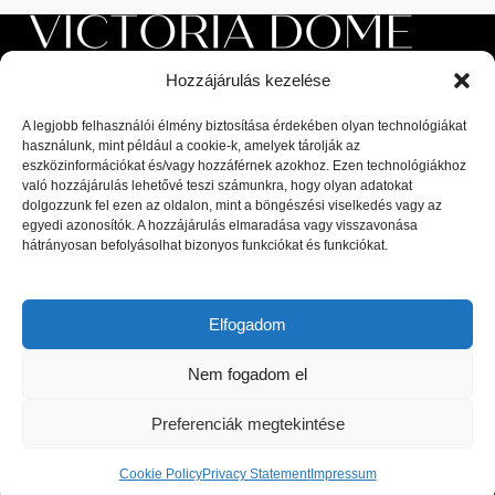
Hozzájárulás kezelése
A legjobb felhasználói élmény biztosítása érdekében olyan technológiákat
használunk, mint például a cookie-k, amelyek tárolják az
eszközinformációkat és/vagy hozzáférnek azokhoz. Ezen technológiákhoz
való hozzájárulás lehetővé teszi számunkra, hogy olyan adatokat
Luxus beltéri és kültéri bútorok, valamint magas minőségű
dolgozzunk fel ezen az oldalon, mint a böngészési viselkedés vagy az
kiegészítők a lakberendezési piac legnagyobb kiválóságaitól: olasz,
egyedi azonosítók. A hozzájárulás elmaradása vagy visszavonása
spanyol, portugál és skandináv dizájnerek díjnyertes termékei, a
hátrányosan befolyásolhat bizonyos funkciókat és funkciókat.
legfrissebb trendeket követő bútorok és designer dekor tárgyak.
1044 Budapest, Megyeri út 53.
Elfogadom
Telefon: +36 30 8 177 177
Email: hello@victoriadome.com
Nem fogadom el
Preferenciák megtekintése
Cookie Policy
Privacy Statement
Impressum
LEGUTÓBBI BEJEGYZÉSEK
Shop
Filters
Cart
My account