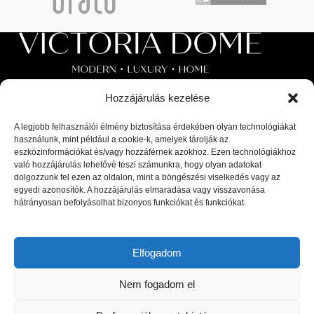
Hozzájárulás kezelése
A legjobb felhasználói élmény biztosítása érdekében olyan technológiákat
használunk, mint például a cookie-k, amelyek tárolják az
Luxus beltéri és kültéri bútorok, valamint magas minőségű
eszközinformációkat és/vagy hozzáférnek azokhoz. Ezen technológiákhoz
kiegészítők a lakberendezési piac legnagyobb kiválóságaitól: olasz,
való hozzájárulás lehetővé teszi számunkra, hogy olyan adatokat
spanyol, portugál és skandináv dizájnerek díjnyertes termékei, a
dolgozzunk fel ezen az oldalon, mint a böngészési viselkedés vagy az
egyedi azonosítók. A hozzájárulás elmaradása vagy visszavonása
legfrissebb trendeket követő bútorok és designer dekor tárgyak.
hátrányosan befolyásolhat bizonyos funkciókat és funkciókat.
1044 Budapest, Megyeri út 53.
Telefon: +36 30 8 177 177
Elfogadom
Email: hello@victoriadome.com
Nem fogadom el