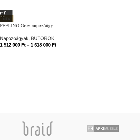
NEW
FEELING Grey napozóágy
Napozóágyak
,
BÚTOROK
1 512 000
Ft
–
1 618 000
Ft