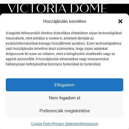
Hozzájárulás kezelése
A legjobb felhasználói élmény biztosítása érdekében olyan technológiákat
használunk, mint például a cookie-k, amelyek tárolják az
eszközinformációkat és/vagy hozzáférnek azokhoz. Ezen technológiákhoz
Luxus beltéri és kültéri bútorok, valamint magas minőségű
való hozzájárulás lehetővé teszi számunkra, hogy olyan adatokat
dolgozzunk fel ezen az oldalon, mint a böngészési viselkedés vagy az
kiegészítők a lakberendezési piac legnagyobb kiválóságaitól: olasz,
egyedi azonosítók. A hozzájárulás elmaradása vagy visszavonása
spanyol, portugál és skandináv dizájnerek díjnyertes termékei, a
hátrányosan befolyásolhat bizonyos funkciókat és funkciókat.
legfrissebb trendeket követő bútorok és designer dekor tárgyak.
1044 Budapest, Megyeri út 53.
Elfogadom
Telefon: +36 30 8 177 177
Email: hello@victoriadome.com
Nem fogadom el
Preferenciák megtekintése
Cookie Policy
Privacy Statement
Impressum
LEGUTÓBBI BEJEGYZÉSEK
Shop
Filters
Cart
My account