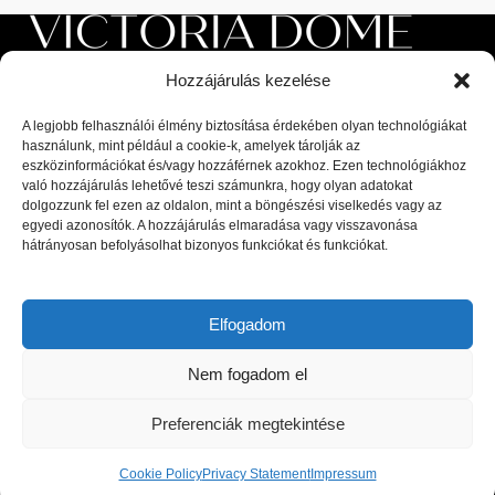
Hozzájárulás kezelése
A legjobb felhasználói élmény biztosítása érdekében olyan technológiákat
használunk, mint például a cookie-k, amelyek tárolják az
eszközinformációkat és/vagy hozzáférnek azokhoz. Ezen technológiákhoz
való hozzájárulás lehetővé teszi számunkra, hogy olyan adatokat
Luxus beltéri és kültéri bútorok, valamint magas minőségű
dolgozzunk fel ezen az oldalon, mint a böngészési viselkedés vagy az
kiegészítők a lakberendezési piac legnagyobb kiválóságaitól: olasz,
egyedi azonosítók. A hozzájárulás elmaradása vagy visszavonása
spanyol, portugál és skandináv dizájnerek díjnyertes termékei, a
hátrányosan befolyásolhat bizonyos funkciókat és funkciókat.
legfrissebb trendeket követő bútorok és designer dekor tárgyak.
1044 Budapest, Megyeri út 53.
Elfogadom
Telefon: +36 30 8 177 177
Email: hello@victoriadome.com
Nem fogadom el
Preferenciák megtekintése
Cookie Policy
Privacy Statement
Impressum
LEGUTÓBBI BEJEGYZÉSEK
Shop
Filters
Cart
My account