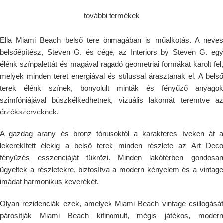
további termékek
Ella Miami Beach belső tere önmagában is műalkotás. A neves
belsőépítész, Steven G. és cége, az Interiors by Steven G. egy
élénk színpalettát és magával ragadó geometriai formákat karolt fel,
melyek minden teret energiával és stílussal árasztanak el. A belső
terek élénk színek, bonyolult minták és fényűző anyagok
szimfóniájával büszkélkedhetnek, vizuális lakomát teremtve az
érzékszerveknek.
A gazdag arany és bronz tónusoktól a karakteres íveken át a
lekerekített élekig a belső terek minden részlete az Art Deco
fényűzés esszenciáját tükrözi. Minden lakótérben gondosan
ügyeltek a részletekre, biztosítva a modern kényelem és a vintage
imádat harmonikus keverékét.
Olyan rezidenciák ezek, amelyek Miami Beach vintage csillogását
párosítják Miami Beach kifinomult, mégis játékos, modern