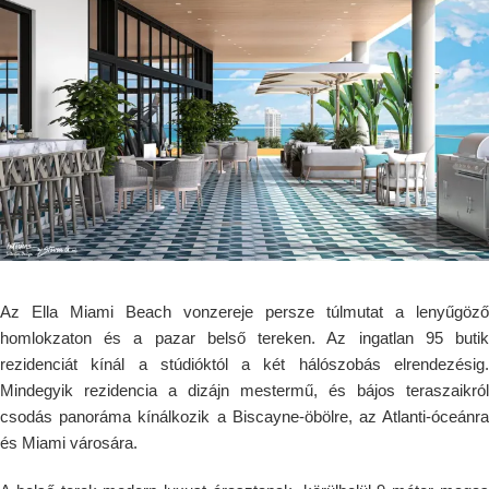
Az Ella Miami Beach vonzereje persze túlmutat a lenyűgöző
homlokzaton és a pazar belső tereken. Az ingatlan 95 butik
rezidenciát kínál a stúdióktól a két hálószobás elrendezésig.
Mindegyik rezidencia a dizájn mestermű, és bájos teraszaikról
csodás panoráma kínálkozik a Biscayne-öbölre, az Atlanti-óceánra
és Miami városára.