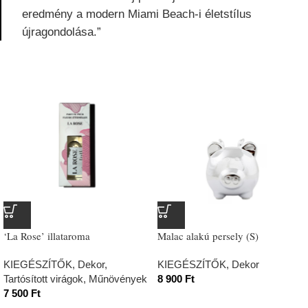
eredmény a modern Miami Beach-i életstílus
újragondolása.”
‘La Rose’ illataroma
Malac alakú persely (S)
KIEGÉSZÍTŐK
,
Dekor
,
KIEGÉSZÍTŐK
,
Dekor
Tartósított virágok, Műnövények
8 900
Ft
7 500
Ft