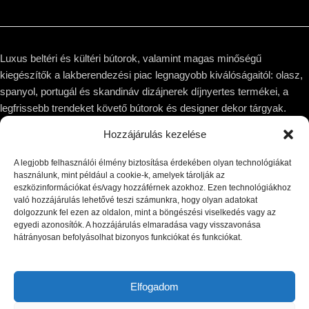
Luxus beltéri és kültéri bútorok, valamint magas minőségű
kiegészítők a lakberendezési piac legnagyobb kiválóságaitól: olasz,
spanyol, portugál és skandináv dizájnerek díjnyertes termékei, a
legfrissebb trendeket követő bútorok és designer dekor tárgyak.
Hozzájárulás kezelése
1044 Budapest, Megyeri út 53.
Telefon: +36 30 8 177 177
A legjobb felhasználói élmény biztosítása érdekében olyan technológiákat
Email: hello@victoriadome.com
használunk, mint például a cookie-k, amelyek tárolják az
eszközinformációkat és/vagy hozzáférnek azokhoz. Ezen technológiákhoz
való hozzájárulás lehetővé teszi számunkra, hogy olyan adatokat
dolgozzunk fel ezen az oldalon, mint a böngészési viselkedés vagy az
egyedi azonosítók. A hozzájárulás elmaradása vagy visszavonása
hátrányosan befolyásolhat bizonyos funkciókat és funkciókat.
LEGUTÓBBI BEJEGYZÉSEK
KÍNÁLATUNK
Elfogadom
INFORMÁCIÓ