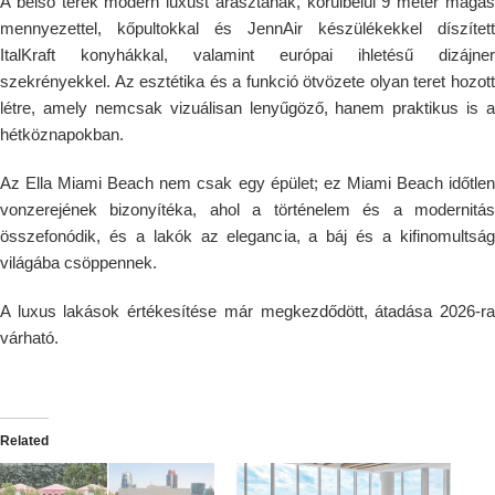
A belső terek modern luxust árasztanak, körülbelül 9 méter magas
mennyezettel, kőpultokkal és JennAir készülékekkel díszített
ItalKraft konyhákkal, valamint európai ihletésű dizájner
szekrényekkel. Az esztétika és a funkció ötvözete olyan teret hozott
létre, amely nemcsak vizuálisan lenyűgöző, hanem praktikus is a
hétköznapokban.
Az Ella Miami Beach nem csak egy épület; ez Miami Beach időtlen
vonzerejének bizonyítéka, ahol a történelem és a modernitás
összefonódik, és a lakók az elegancia, a báj és a kifinomultság
világába csöppennek.
A luxus lakások értékesítése már megkezdődött, átadása 2026-ra
várható.
Related