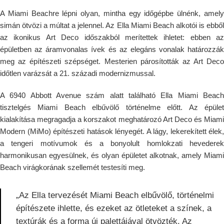
A Miami Beachre lépni olyan, mintha egy időgépbe ülnénk, amely
simán ötvözi a múltat ​​a jelennel. Az Ella Miami Beach alkotói is ebből
az ikonikus Art Deco időszakból merítettek ihletet: ebben az
épületben az áramvonalas ívek és az elegáns vonalak határozzák
meg az építészeti szépséget. Mesterien párosították az Art Deco
időtlen varázsát a 21. századi modernizmussal.
A 6940 Abbott Avenue szám alatt található Ella Miami Beach
tisztelgés Miami Beach elbűvölő történelme előtt. Az épület
kialakítása megragadja a korszakot meghatározó Art Deco és Miami
Modern (MiMo) építészeti hatások lényegét. A lágy, lekerekített élek,
a tengeri motívumok és a bonyolult homlokzati hevederek
harmonikusan egyesülnek, és olyan épületet alkotnak, amely Miami
Beach virágkorának szellemét testesíti meg.
„Az Ella tervezését Miami Beach elbűvölő, történelmi
építészete ihlette, és ezeket az ötleteket a színek, a
textúrák és a forma új palettájával ötvözték. Az