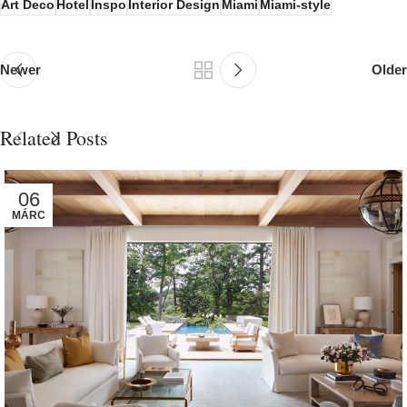
Art Deco
Hotel
Inspo
Interior Design
Miami
Miami-style
Newer
Older
Related Posts
06
MÁRC