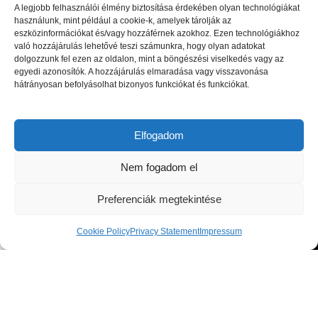
A legjobb felhasználói élmény biztosítása érdekében olyan technológiákat
használunk, mint például a cookie-k, amelyek tárolják az
eszközinformációkat és/vagy hozzáférnek azokhoz. Ezen technológiákhoz
való hozzájárulás lehetővé teszi számunkra, hogy olyan adatokat
dolgozzunk fel ezen az oldalon, mint a böngészési viselkedés vagy az
egyedi azonosítók. A hozzájárulás elmaradása vagy visszavonása
hátrányosan befolyásolhat bizonyos funkciókat és funkciókat.
Luxus beltéri és kültéri bútorok, valamint magas minőségű
kiegészítők a lakberendezési piac legnagyobb kiválóságaitól: olasz,
Elfogadom
spanyol, portugál és skandináv dizájnerek díjnyertes termékei, a
legfrissebb trendeket követő bútorok és designer dekor tárgyak.
Nem fogadom el
1044 Budapest, Megyeri út 53.
Preferenciák megtekintése
Telefon: +36 30 8 177 177
Email: hello@victoriadome.com
Cookie Policy
Privacy Statement
Impressum
Shop
Cart
My account
LEGUTÓBBI BEJEGYZÉSEK