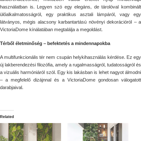
használatban is. Legyen szó egy elegáns, de tárolóval kombinált
ülőalkalmatosságról, egy praktikus asztali lámpáról, vagy egy
látványos, mégis alacsony karbantartású növényi dekorációról – a
VictoriaDome kínálatában megtalálja a megoldást.
Térből életminőség – befektetés a mindennapokba
A multifunkcionális tér nem csupán helykihasználás kérdése. Ez egy
új lakberendezési filozófia, amely a rugalmasságról, tudatosságról és
a vizuális harmóniáról szól. Egy kis lakásban is lehet nagyot álmodni
– a megfelelő dizájnnal és a VictoriaDome gondosan válogatott
darabjaival.
Related