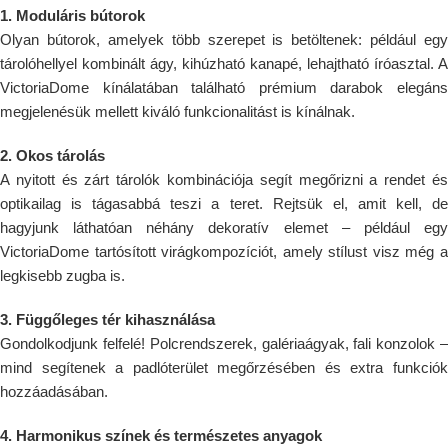
1. Moduláris bútorok
Olyan bútorok, amelyek több szerepet is betöltenek: például egy
tárolóhellyel kombinált ágy, kihúzható kanapé, lehajtható íróasztal. A
VictoriaDome kínálatában található prémium darabok elegáns
megjelenésük mellett kiváló funkcionalitást is kínálnak.
2. Okos tárolás
A nyitott és zárt tárolók kombinációja segít megőrizni a rendet és
optikailag is tágasabbá teszi a teret. Rejtsük el, amit kell, de
hagyjunk láthatóan néhány dekoratív elemet – például egy
VictoriaDome tartósított virágkompozíciót, amely stílust visz még a
legkisebb zugba is.
3. Függőleges tér kihasználása
Gondolkodjunk felfelé! Polcrendszerek, galériaágyak, fali konzolok –
mind segítenek a padlóterület megőrzésében és extra funkciók
hozzáadásában.
4. Harmonikus színek és természetes anyagok