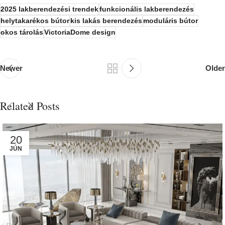
2025 lakberendezési trendek
funkcionális lakberendezés
helytakarékos bútor
kis lakás berendezés
moduláris bútor
okos tárolás
VictoriaDome design
Newer
Older
Related Posts
20
JÚN