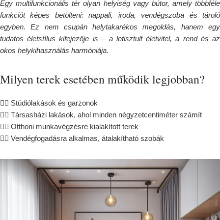
Egy multifunkcionális tér olyan helyiség vagy bútor, amely többféle
funkciót képes betölteni: nappali, iroda, vendégszoba és tároló
egyben. Ez nem csupán helytakarékos megoldás, hanem egy
tudatos életstílus kifejezője is – a letisztult életvitel, a rend és az
okos helykihasználás harmóniája.
Milyen terek esetében működik legjobban?
👌🏻 Stúdiólakások és garzonok
👌🏻 Társasházi lakások, ahol minden négyzetcentiméter számít
👌🏻 Otthoni munkavégzésre kialakított terek
👌🏻 Vendégfogadásra alkalmas, átalakítható szobák