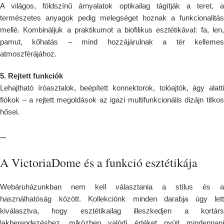
A világos, földszínű árnyalatok optikailag tágítják a teret, a
természetes anyagok pedig melegséget hoznak a funkcionalitás
mellé. Kombináljuk a praktikumot a biofilikus esztétikával: fa, len,
pamut, kőhatás – mind hozzájárulnak a tér kellemes
atmoszférájához.
5. Rejtett funkciók
Lehajtható íróasztalok, beépített konnektorok, tolóajtók, ágy alatti
fiókok – a rejtett megoldások az igazi multifunkcionális dizájn titkos
hősei.
–
A VictoriaDome és a funkció esztétikája
Webáruházunkban nem kell választania a stílus és a
használhatóság között. Kollekciónk minden darabja úgy lett
kiválasztva, hogy esztétikailag illeszkedjen a kortárs
lakberendezéshez, miközben valódi értéket nyújt mindennapi