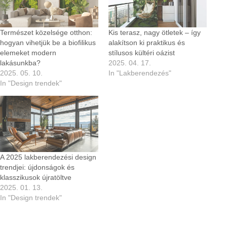
Természet közelsége otthon:
Kis terasz, nagy ötletek – így
hogyan vihetjük be a biofilikus
alakítson ki praktikus és
elemeket modern
stílusos kültéri oázist
lakásunkba?
2025. 04. 17.
2025. 05. 10.
In "Lakberendezés"
In "Design trendek"
A 2025 lakberendezési design
trendjei: újdonságok és
klasszikusok újratöltve
2025. 01. 13.
In "Design trendek"