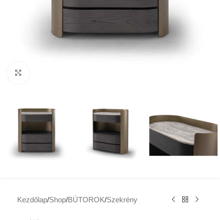
Click to enlarge
Kezdőlap
/
Shop
/
BÚTOROK
/
Szekrény