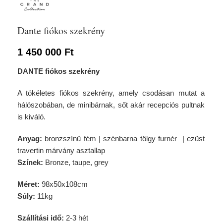
Dante fiókos szekrény
1 450 000
Ft
DANTE fiókos szekrény
A tökéletes fiókos szekrény, amely csodásan mutat a
hálószobában, de minibárnak, sőt akár recepciós pultnak
is kiváló.
Anyag:
bronzszínű fém | szénbarna tölgy furnér | ezüst
travertin márvány asztallap
Színek:
Bronze, taupe, grey
Méret:
98x50x108cm
Súly:
11kg
Szállítási idő:
2-3 hét