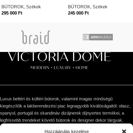
BÚTOROK
,
Székek
BÚTOROK
,
Székek
295 000
Ft
245 000
Ft
Luxus beltéri és kültéri bútorok, valamint magas minőségű
kiegészítők a lakberendezési piac legnagyobb kiválóságaitól: olasz,
spanyol, portugál és skandináv dizájnerek díjnyertes termékei, a
legfrissebb trendeket követő bútorok és designer dekor tárgyak.
Hozzájárulás kezelése
1044 Budapest, Megyeri út 53.