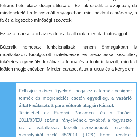
felismerhető olasz dizájn stílusáról. Ez tükröződik a dizájnban, de
mindenekelőtt a felhasznált anyagokban, mint például a márvány, a
fa és a legszebb minőségi szövetek.
Ez az a márka, ahol az esztétika találkozik a fenntarthatósággal.
Bútoraik nemcsak funkcionálisak, hanem önmagukban is
műalkotások. Kidolgozott kivitelezéssel és precizitással készültek,
tökéletes egyensúlyt kínálnak a forma és a funkció között, mindezt
időtlen megjelenésben. Minden darabot átitat a luxus és a kényelem.
Felhívjuk szíves figyelmét, hogy ez a termék designer
termék és megrendelés esetén
egyedileg, a vásárló
által kiválasztott paraméterek alapján készül.
Tekintettel az Európai Parlament és a Tanács
2011/83/EU számú irányelvének, továbbá a fogyasztó
és a vállalkozás közötti szerződések részletes
szabályairól szóló 45/2014. (II.26.) Korm. rendelet