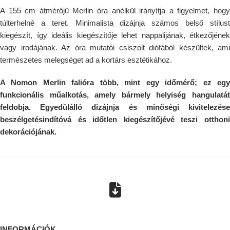
A 155 cm átmérőjű Merlin óra anélkül irányítja a figyelmet, hogy
túlterhelné a teret. Minimalista dizájnja számos belső stílust
kiegészít, így ideális kiegészítője lehet nappalijának, étkezőjének
vagy irodájának. Az óra mutatói csiszolt diófából készültek, ami
természetes melegséget ad a kortárs esztétikához.
A Nomon Merlin falióra több, mint egy időmérő; ez egy
funkcionális műalkotás, amely bármely helyiség hangulatát
feldobja. Egyedülálló dizájnja és minőségi kivitelezése
beszélgetésindítóvá és időtlen kiegészítőjévé teszi otthoni
dekorációjának.
INFORMÁCIÓK