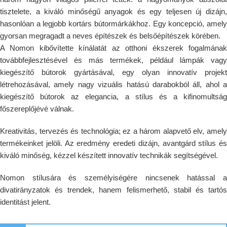
tisztelete, a kiváló minőségű anyagok és egy teljesen új dizájn,
hasonlóan a legjobb kortárs bútormárkákhoz. Egy koncepció, amely
gyorsan megragadt a neves építészek és belsőépítészek körében.
A Nomon kibővítette kínálatát az otthoni ékszerek fogalmának
továbbfejlesztésével és más termékek, például lámpák vagy
kiegészítő bútorok gyártásával, egy olyan innovatív projekt
létrehozásával, amely nagy vizuális hatású darabokból áll, ahol a
kiegészítő bútorok az elegancia, a stílus és a kifinomultság
főszereplőjévé válnak.
Kreativitás, tervezés és technológia; ez a három alapvető elv, amely
termékeinket jelöli. Az eredmény eredeti dizájn, avantgárd stílus és
kiváló minőség, kézzel készített innovatív technikák segítségével.
Nomon stílusára és személyiségére nincsenek hatással a
divatirányzatok és trendek, hanem felismerhető, stabil és tartós
identitást jelent.