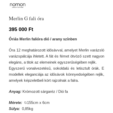
Merlin G fali óra
395 000
Ft
Óriás Merlin falióra dió / arany színben
Óra 12 meghatározott idősávval, amelyet Merlin varázsló
varázspálcája ihletett. A fát és fémet ötvöző szett nagyon
elegáns, a titok az elemeinek egyszerűségében rejlik.
Egyszerű vonalvezetésű, sokoldalú és letisztult órák. E
modellek eleganciája az idősávok könnyedségében rejlik,
amelyek képzeletbeli kört rajzolnak a falra.
Anyag:
Krómozott sárgaréz / Dió fa
Mérete:
⦰155cm x 6cm
Súlya:
0,85kg