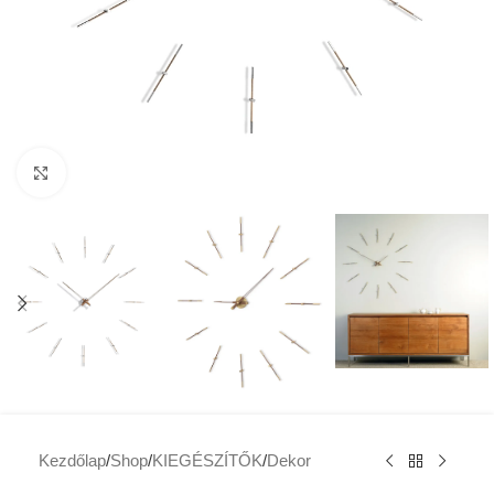
Click to enlarge
Kezdőlap
/
Shop
/
KIEGÉSZÍTŐK
/
Dekor