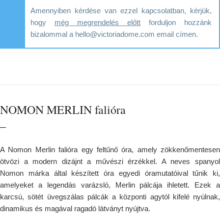
Amennyiben kérdése van ezzel kapcsolatban, kérjük,
hogy
még megrendelés előtt
forduljon hozzánk
bizalommal a hello@victoriadome.com email címen.
NOMON MERLIN falióra
–
A Nomon Merlin falióra egy feltűnő óra, amely zökkenőmentesen
ötvözi a modern dizájnt a művészi érzékkel. A neves spanyol
Nomon márka által készített óra egyedi óramutatóival tűnik ki,
amelyeket a legendás varázsló, Merlin pálcája ihletett. Ezek a
karcsú, sötét üvegszálas pálcák a központi agytól kifelé nyúlnak,
dinamikus és magával ragadó látványt nyújtva.