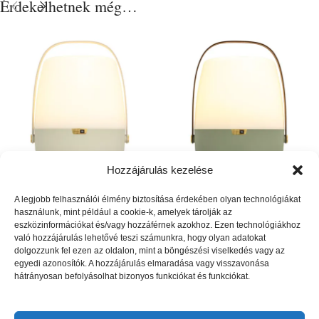
Érdekelhetnek még…
Hozzájárulás kezelése
Lite-up Play 2.0 JBL Sound
Lite-up Play 2.0 JBL Sound
A legjobb felhasználói élmény biztosítása érdekében olyan technológiákat
hangszóró lámpa – Sand
hangszóró lámpa – Petroleum
használunk, mint például a cookie-k, amelyek tárolják az
eszközinformációkat és/vagy hozzáférnek azokhoz. Ezen technológiákhoz
VILÁGÍTÁS
,
Borhűtő-, és / vagy
VILÁGÍTÁS
,
Borhűtő-, és / vagy
való hozzájárulás lehetővé teszi számunkra, hogy olyan adatokat
hangszóró lámpák
,
Kültéri lámpa
hangszóró lámpák
,
Kültéri lámpa
dolgozzunk fel ezen az oldalon, mint a böngészési viselkedés vagy az
egyedi azonosítók. A hozzájárulás elmaradása vagy visszavonása
133 000
Ft
133 000
Ft
hátrányosan befolyásolhat bizonyos funkciókat és funkciókat.