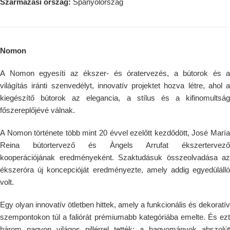
Származási ország:
Spanyolország
Nomon
A Nomon egyesíti az ékszer- és óratervezés, a bútorok és a
világítás iránti szenvedélyt, innovatív projektet hozva létre, ahol a
kiegészítő bútorok az elegancia, a stílus és a kifinomultság
főszereplőjévé válnak.
A Nomon története több mint 20 évvel ezelőtt kezdődött, José María
Reina bútortervező és Àngels Arrufat ékszertervező
kooperációjának eredményeként. Szaktudásuk összeolvadása az
ékszeróra új koncepcióját eredményezte, amely addig egyedülálló
volt.
Egy olyan innovatív ötletben hittek, amely a funkcionális és dekoratív
szempontokon túl a faliórát prémiumabb kategóriába emelte. És ezt
három nagyon világos pillérrel tették: a hagyományok abszolút