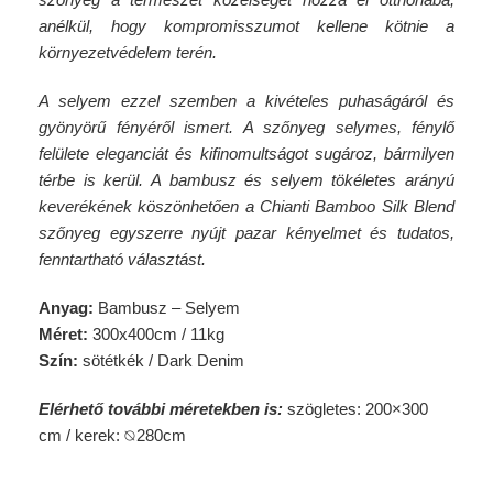
anélkül, hogy kompromisszumot kellene kötnie a
környezetvédelem terén.
A selyem ezzel szemben a kivételes puhaságáról és
gyönyörű fényéről ismert. A szőnyeg selymes, fénylő
felülete eleganciát és kifinomultságot sugároz, bármilyen
térbe is kerül. A bambusz és selyem tökéletes arányú
keverékének köszönhetően a Chianti Bamboo Silk Blend
szőnyeg egyszerre nyújt pazar kényelmet és tudatos,
fenntartható választást.
Anyag:
Bambusz – Selyem
Méret:
300x400cm / 11kg
Szín:
sötétkék / Dark Denim
Elérhető további méretekben is:
szögletes: 200×300
cm / kerek: ⦰280cm