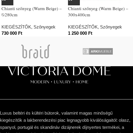
Chianti szőnyeg (Warm Beige) –
Chianti szőnyeg (Warm Beige) –
⦰280cm
300x400cm
KIEGÉSZÍTŐK
,
Szőnyegek
KIEGÉSZÍTŐK
,
Szőnyegek
730 000
Ft
1 250 000
Ft
Luxus beltéri és kültéri bútorok, valamint magas minőségű
kiegészítők a lakberendezési piac legnagyobb kiválóságaitól: olasz,
spanyol, portugál és skandináv dizájnerek díjnyertes termékei, a