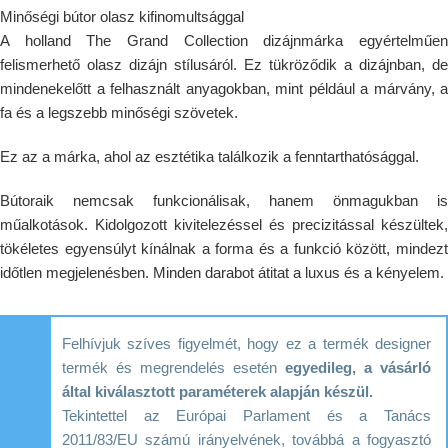
Minőségi bútor olasz kifinomultsággal
A holland The Grand Collection dizájnmárka egyértelműen
felismerhető olasz dizájn stílusáról. Ez tükröződik a dizájnban, de
mindenekelőtt a felhasznált anyagokban, mint például a márvány, a
fa és a legszebb minőségi szövetek.
Ez az a márka, ahol az esztétika találkozik a fenntarthatósággal.
Bútoraik nemcsak funkcionálisak, hanem önmagukban is
műalkotások. Kidolgozott kivitelezéssel és precizitással készültek,
tökéletes egyensúlyt kínálnak a forma és a funkció között, mindezt
időtlen megjelenésben. Minden darabot átitat a luxus és a kényelem.
Felhívjuk szíves figyelmét, hogy ez a termék designer
termék és megrendelés esetén
egyedileg, a vásárló
által kiválasztott paraméterek alapján készül.
Tekintettel az Európai Parlament és a Tanács
2011/83/EU számú irányelvének, továbbá a fogyasztó