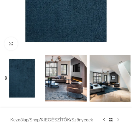
Click to enlarge
Kezdőlap
/
Shop
/
KIEGÉSZÍTŐK
/
Szőnyegek