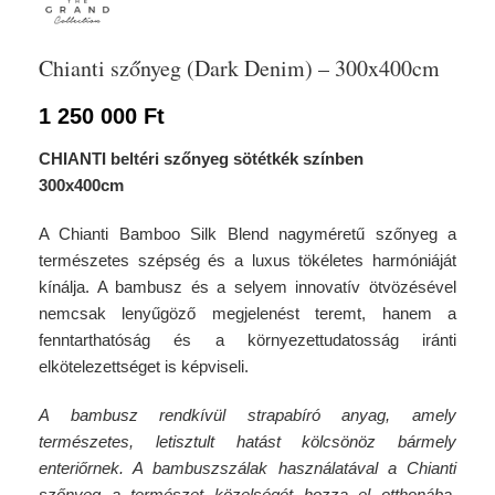
Chianti szőnyeg (Dark Denim) – 300x400cm
1 250 000
Ft
CHIANTI beltéri szőnyeg sötétkék színben
300x400cm
A Chianti Bamboo Silk Blend nagyméretű szőnyeg a
természetes szépség és a luxus tökéletes harmóniáját
kínálja. A bambusz és a selyem innovatív ötvözésével
nemcsak lenyűgöző megjelenést teremt, hanem a
fenntarthatóság és a környezettudatosság iránti
elkötelezettséget is képviseli.
A bambusz rendkívül strapabíró anyag, amely
természetes, letisztult hatást kölcsönöz bármely
enteriőrnek. A bambuszszálak használatával a Chianti
szőnyeg a természet közelségét hozza el otthonába,