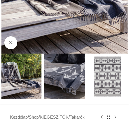
Click to enlarge
Kezdőlap
/
Shop
/
KIEGÉSZÍTŐK
/
Takarók