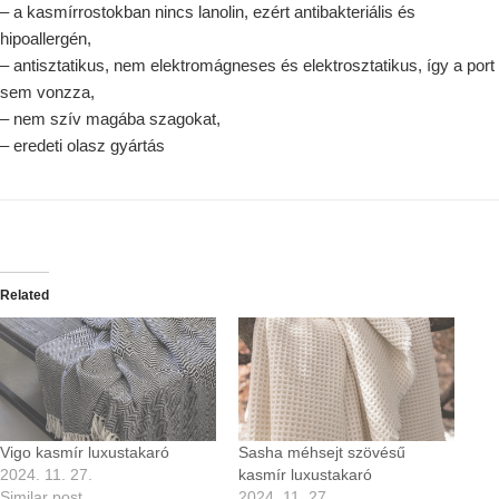
– a kasmírrostokban nincs lanolin, ezért antibakteriális és
hipoallergén,
– antisztatikus, nem elektromágneses és elektrosztatikus, így a port
sem vonzza,
– nem szív magába szagokat,
– eredeti olasz gyártás
Related
Vigo kasmír luxustakaró
Sasha méhsejt szövésű
2024. 11. 27.
kasmír luxustakaró
Similar post
2024. 11. 27.