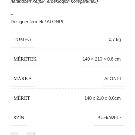
határidőért kérjük, érdeklődjön kollégánknál!)
–
Designer termék / ALONPI
TÖMEG
0,7 kg
MÉRETEK
140 × 210 × 0,6 cm
MÁRKA
ALONPI
MÉRET
140 x 210 x 0,6cm
SZÍN
Black/White