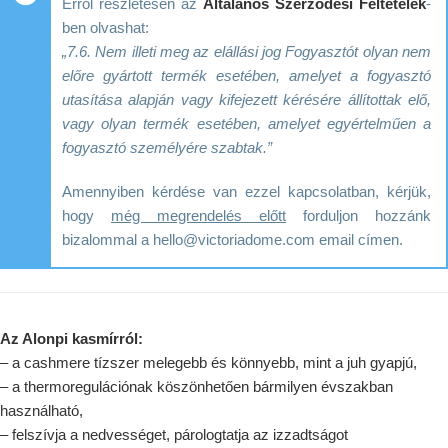
Erről részletesen az
Általános Szerződési Feltételek
-
ben olvashat:
„7.6. Nem illeti meg az elállási jog Fogyasztót olyan nem
előre gyártott termék esetében, amelyet a fogyasztó
utasítása alapján vagy kifejezett kérésére állítottak elő,
vagy olyan termék esetében, amelyet egyértelműen a
fogyasztó személyére szabtak.”
Amennyiben kérdése van ezzel kapcsolatban, kérjük,
hogy
még megrendelés előtt
forduljon hozzánk
bizalommal a hello@victoriadome.com email címen.
Az Alonpi kasmírról:
– a cashmere tízszer melegebb és könnyebb, mint a juh gyapjú,
– a thermoregulációnak köszönhetően bármilyen évszakban
használható,
– felszívja a nedvességet, párologtatja az izzadtságot