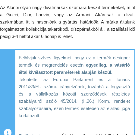
Az Alonpi olyan nagy divatmárkák számára készít termékeket, mint
a Gucci, Dior, Lanvin, vagy az Armani. Akárcsak a divat-
szakmában, itt is hasonlóak a gyártási határidők. A márka általunk
forgalmazott kollekciója takarókból, díszpárnákból áll, a szállítási idő
pedig 3-4 héttől akár 6 hónap is lehet.
Felhívjuk szíves figyelmét, hogy ez a termék designer
termék és megrendelés esetén
egyedileg, a vásárló
által kiválasztott paraméterek alapján készül.
Tekintettel az Európai Parlament és a Tanács
2011/83/EU számú irányelvének, továbbá a fogyasztó
és a vállalkozás közötti szerződések részletes
szabályairól szóló 45/2014. (II.26.) Korm. rendelet
szabályozásaira, ezen termék esetében az elállási joga
korlátozott.