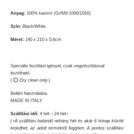
Anyag:
100% kasmír (Gr/Mtl 1000/1050)
Szín:
Black/White
Méret:
140 x 210 x 0,6cm
Speciális tisztítást igényel, csak vegytisztítással
tisztítható.
( ⭕️
Dry clean only.
)
Beltéri használatra.
MADE IN ITALY
Szállítási idő:
4 hét – 24 hét⋆
(⋆A szállítási határidő néhány hét és akár 6 hónap között
terjedhet, az adott terméktől függően. A pontos szállítási