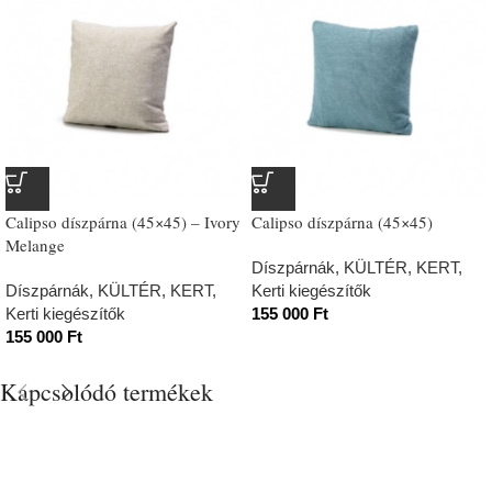
Calipso díszpárna (45×45) – Ivory
Calipso díszpárna (45×45)
Melange
Díszpárnák
,
KÜLTÉR, KERT
,
Díszpárnák
,
KÜLTÉR, KERT
,
Kerti kiegészítők
Kerti kiegészítők
155 000
Ft
155 000
Ft
Kapcsolódó termékek