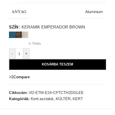
ANYAG
Aluminium
Alternative:
SZÍN
KERAMIK EMPERADOR BROWN
Törlés
-
+
KOSÁRBA TESZEM
Compare
Cikkszám:
VD-ETM-E24-CPTCTH2DGLEE
Kategóriák:
Kerti asztalok
,
KÜLTÉR, KERT