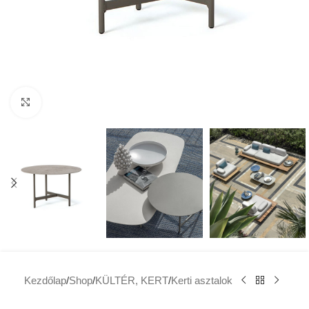
Click to enlarge
Kezdőlap
/
Shop
/
KÜLTÉR, KERT
/
Kerti asztalok