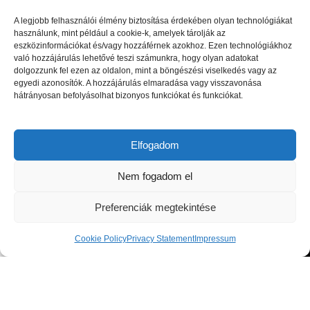
A legjobb felhasználói élmény biztosítása érdekében olyan technológiákat
használunk, mint például a cookie-k, amelyek tárolják az
eszközinformációkat és/vagy hozzáférnek azokhoz. Ezen technológiákhoz
való hozzájárulás lehetővé teszi számunkra, hogy olyan adatokat
dolgozzunk fel ezen az oldalon, mint a böngészési viselkedés vagy az
egyedi azonosítók. A hozzájárulás elmaradása vagy visszavonása
Luxus beltéri és kültéri bútorok, valamint magas minőségű
hátrányosan befolyásolhat bizonyos funkciókat és funkciókat.
kiegészítők a lakberendezési piac legnagyobb kiválóságaitól: olasz,
spanyol, portugál és skandináv dizájnerek díjnyertes termékei, a
legfrissebb trendeket követő bútorok és designer dekor tárgyak.
Elfogadom
1044 Budapest, Megyeri út 53.
Nem fogadom el
Telefon: +36 30 8 177 177
Email: hello@victoriadome.com
Preferenciák megtekintése
Cookie Policy
Privacy Statement
Impressum
Shop
Cart
My account
LEGUTÓBBI BEJEGYZÉSEK
KÍNÁLATUNK