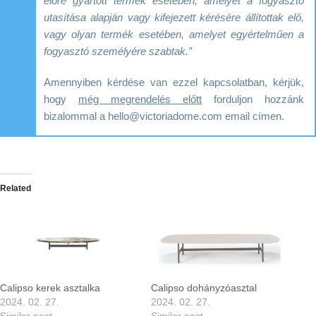
előre gyártott termék esetében, amelyet a fogyasztó
utasítása alapján vagy kifejezett kérésére állítottak elő,
vagy olyan termék esetében, amelyet egyértelműen a
fogyasztó személyére szabtak.”
Amennyiben kérdése van ezzel kapcsolatban, kérjük,
hogy
még megrendelés előtt
forduljon hozzánk
bizalommal a hello@victoriadome.com email címen.
Related
Calipso kerek asztalka
Calipso dohányzóasztal
2024. 02. 27.
2024. 02. 27.
Similar post
Similar post