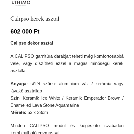
Calipso kerek asztal
602 000
Ft
Calipso dekor asztal
A CALIPSO garnitúra darabjait teheti még komfortosabbá
vele, vagy díszítheti ezzel a magas minőségű kerek
asztallal.
Anyaga:
sötét szürke aluminium váz
/ kerámia vagy
lávakő asztallap
Szín: Keramik Ice White / Keramik Emperador Brown /
Enamelled Lava Stone Aquamarine
Mérete:
53 x 33cm
Minden CALIPSO modul és kiegészítő szabadon
kombinálható egymással.