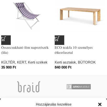
Összecsukható fém napozószék
ECO teakfa 10 személyes
(lila)
étkezőasztal
KÜLTÉR, KERT
,
Kerti székek
Kerti asztalok
,
BÚTOROK
35 900
Ft
840 000
Ft
Hozzájárulás kezelése