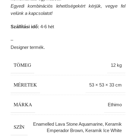
Egyedi kombinációs lehetőségekért kérjük, vegye fel
velünk a kapcsolatot!
Szállítási idő:
4-6 hét
–
Designer termék.
TÖMEG
12 kg
MÉRETEK
53 × 53 × 33 cm
MÁRKA
Ethimo
Enamelled Lava Stone Aquamarine
,
Keramik
SZÍN
Emperador Brown
,
Keramik Ice White