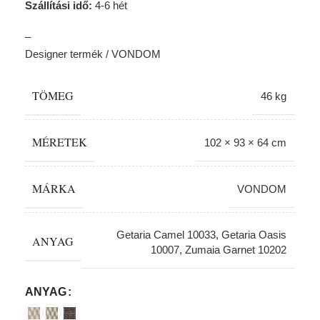
Szállítási idő:
4-6 hét
–
Designer termék / VONDOM
TÖMEG
46 kg
MÉRETEK
102 × 93 × 64 cm
MÁRKA
VONDOM
Getaria Camel 10033
,
Getaria Oasis
ANYAG
10007
,
Zumaia Garnet 10202
Alternative:
ANYAG