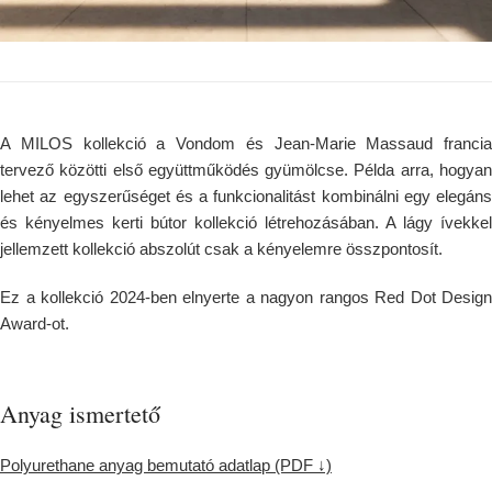
A MILOS kollekció a Vondom és Jean-Marie Massaud francia
tervező közötti első együttműködés gyümölcse. Példa arra, hogyan
lehet az egyszerűséget és a funkcionalitást kombinálni egy elegáns
és kényelmes kerti bútor kollekció létrehozásában. A lágy ívekkel
jellemzett kollekció abszolút csak a kényelemre összpontosít.
Ez a kollekció 2024-ben elnyerte a nagyon rangos Red Dot Design
Award-ot.
Anyag ismertető
Polyurethane anyag bemutató adatlap (PDF ↓)