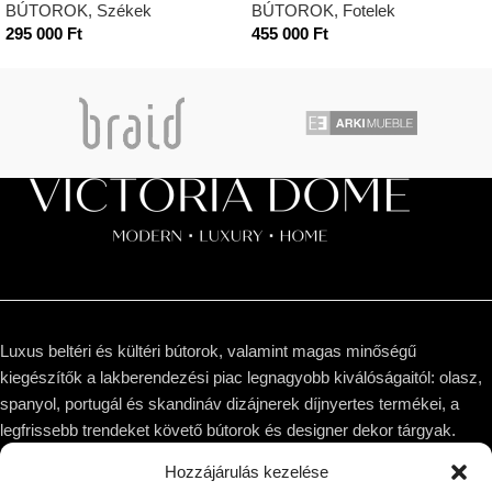
BÚTOROK
,
Székek
BÚTOROK
,
Fotelek
295 000
Ft
455 000
Ft
Luxus beltéri és kültéri bútorok, valamint magas minőségű
kiegészítők a lakberendezési piac legnagyobb kiválóságaitól: olasz,
spanyol, portugál és skandináv dizájnerek díjnyertes termékei, a
legfrissebb trendeket követő bútorok és designer dekor tárgyak.
Hozzájárulás kezelése
1044 Budapest, Megyeri út 53.