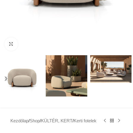
Click to enlarge
Kezdőlap
/
Shop
/
KÜLTÉR, KERT
/
Kerti fotelek