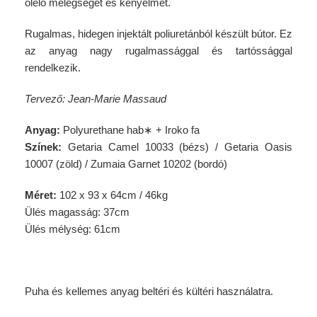
ölelő melegséget és kényelmet.
Rugalmas, hidegen injektált poliuretánból készült bútor. Ez
az anyag nagy rugalmassággal és tartóssággal
rendelkezik.
Tervező: Jean-Marie Massaud
Anyag:
Polyurethane hab∗ + Iroko fa
Színek:
Getaria Camel 10033 (bézs) / Getaria Oasis
10007 (zöld) / Zumaia Garnet 10202 (bordó)
Méret:
102 x 93 x 64cm / 46kg
Ülés magasság: 37cm
Ülés mélység: 61cm
Puha és kellemes anyag beltéri és kültéri használatra.