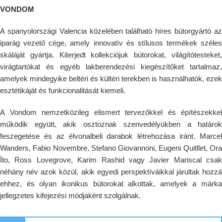
VONDOM
A spanyolországi Valencia közelében található híres bútorgyártó az
iparág vezető cége, amely innovatív és stílusos termékek széles
skáláját gyártja. Kiterjedt kollekciójuk bútorokat, világítótesteket,
virágtartókat és egyéb lakberendezési kiegészítőket tartalmaz,
amelyek mindegyike beltéri és kültéri terekben is használhatók, ezek
esztétikáját és funkcionalitását kiemeli.
A Vondom nemzetközileg elismert tervezőkkel és építészekkel
működik együtt, akik osztoznak szenvedélyükben a határok
feszegetése és az élvonalbeli darabok létrehozása iránt. Marcel
Wanders, Fabio Novembre, Stefano Giovannoni, Eugeni Quitllet, Ora
Ïto, Ross Lovegrove, Karim Rashid vagy Javier Mariscal csak
néhány név azok közül, akik egyedi perspektíváikkal járultak hozzá
ehhez, és olyan ikonikus bútorokat alkottak, amelyek a márka
jellegzetes kifejezési módjaként szolgálnak.