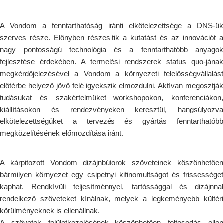
A Vondom a fenntarthatóság iránti elkötelezettsége a DNS-ük
szerves része. Előnyben részesítik a kutatást és az innovációt a
nagy pontosságú technológia és a fenntarthatóbb anyagok
fejlesztése érdekében. A termelési rendszerek status quo-jának
megkérdőjelezésével a Vondom a környezeti felelősségvállalást
előtérbe helyező jövő felé igyekszik elmozdulni. Aktívan megosztják
tudásukat és szakértelmüket workshopokon, konferenciákon,
kiállításokon és rendezvényeken keresztül, hangsúlyozva
elkötelezettségüket a tervezés és gyártás fenntarthatóbb
megközelítésének előmozdítása iránt.
A kárpitozott Vondom dizájnbútorok szöveteinek köszönhetően
bármilyen környezet egy csipetnyi kifinomultságot és frissességet
kaphat. Rendkívüli teljesítménnyel, tartóssággal és dizájnnal
rendelkező szöveteket kínálnak, melyek a legkeményebb kültéri
körülményeknek is ellenállnak.
A szövetek felületkezelésének köszönhetően foltosodás ellen