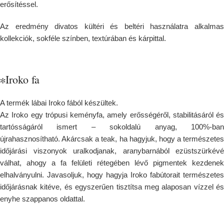
erősítéssel.
Az eredmény divatos kültéri és beltéri használatra alkalmas
kollekciók, sokféle színben, textúrában és kárpittal.
∗Iroko fa
A termék lábai Iroko fából készültek.
Az Iroko egy trópusi keményfa, amely erősségéről, stabilitásáról és
tartósságáról ismert – sokoldalú anyag, 100%-ban
újrahasznosítható. Akárcsak a teak, ha hagyjuk, hogy a természetes
időjárási viszonyok uralkodjanak, aranybarnából ezüstszürkévé
válhat, ahogy a fa felületi rétegében lévő pigmentek kezdenek
elhalványulni. Javasoljuk, hogy hagyja Iroko fabútorait természetes
időjárásnak kitéve, és egyszerűen tisztítsa meg alaposan vízzel és
enyhe szappanos oldattal.