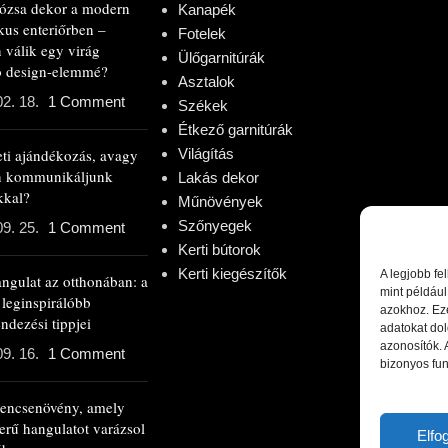
rózsa dekor a modern
Kanapék
kus enteriőrben –
Fotelek
 válik egy virág
Ülőgarnitúrák
ló design-elemmé?
Asztalok
02. 18.
1 Comment
Székek
Étkező garnitúrák
eti ajándékozás, avagy
Világítás
n kommunikáljunk
Lakás dekor
kkal?
Műnövények
Szőnyegek
09. 25.
1 Comment
Kerti bútorok
Kerti kiegészítők
A legjobb fe
angulat az otthonában: a
mint például
 leginspirálóbb
azokhoz. Ez
ndezési tippjei
adatokat dol
azonosítók.
09. 16.
1 Comment
bizonyos fun
rencsenövény, amely
erű hangulatot varázsol
Elf