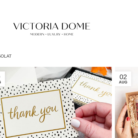
SOLAT
0
02
G
AUG