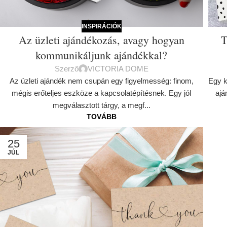
INSPIRÁCIÓK
Az üzleti ajándékozás, avagy hogyan
T
kommunikáljunk ajándékkal?
Szerző
VICTORIA DOME
Az üzleti ajándék nem csupán egy figyelmesség: finom,
Egy k
mégis erőteljes eszköze a kapcsolatépítésnek. Egy jól
ajá
megválasztott tárgy, a megf...
TOVÁBB
25
JÚL