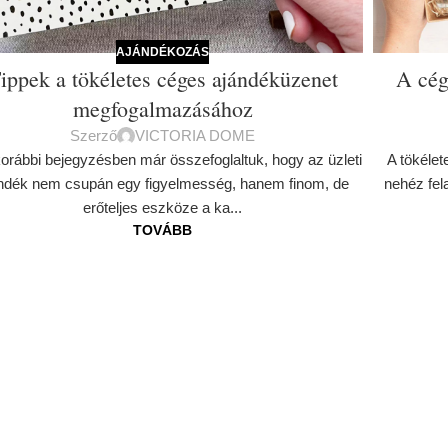
AJÁNDÉKOZÁS
ippek a tökéletes céges ajándéküzenet
A cég
megfogalmazásához
Szerző
VICTORIA DOME
orábbi bejegyzésben már összefoglaltuk, hogy az üzleti
A tökélet
ndék nem csupán egy figyelmesség, hanem finom, de
nehéz fela
erőteljes eszköze a ka...
TOVÁBB