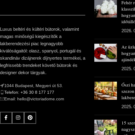
Fehér 
klasszi
hogyan
időtál
Luxus beltéri és kültéri bútorok, valamint
2026. 
magas minőségű kiegészítők a
lakberendezési piac legnagyobb
Az üzl
kiválóságaitól: olasz, spanyol, portugál és
hogya
skandináv dizájnerek díjnyertes termékei, a
ajándé
legfrissebb trendeket követő bútorok és
2025. 
designer dekor tárgyak.
Őszi h
1044 Budapest, Megyeri út 53.
szezon
Telefon: +36 30 8 177 177
lakbere
Email: hello@victoriadome.com
2025. 
15 sze
nagysz