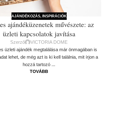
AJÁNDÉKOZÁS
,
INSPIRÁCIÓK
es ajándéküzenetek művészete: az
üzleti kapcsolatok javítása
Szerző
VICTORIA DOME
es üzleti ajándék megtalálása már önmagában is
dat lehet, de még azt is ki kell találnia, mit írjon a
hozzá tartozó ...
TOVÁBB