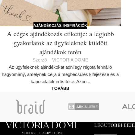
AJÁNDÉKOZÁS
,
INSPIRÁCIÓK
A céges ajándékozás etikettje: a legjobb
gyakorlatok az ügyfeleknek küldött
ajándékok terén
Szerző
VICTORIA DOME
Az ügyfeleknek ajándékokat adni egy régóta fennálló
hagyomány, amelynek célja a megbecsülés kifejezése és a
kapcsolatok erősítése. Azon...
TOVÁBB
LEGUTÓBBI BEJ