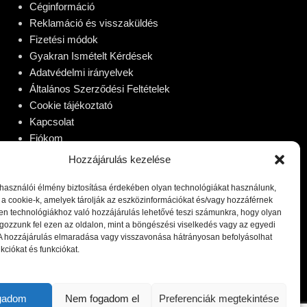
Céginformáció
Reklamáció és visszaküldés
Fizetési módok
Gyakran Ismételt Kérdések
Adatvédelmi irányelvek
Általános Szerződési Feltételek
Cookie tájékoztató
Kapcsolat
Fiókom
Hozzájárulás kezelése
lhasználói élmény biztosítása érdekében olyan technológiákat használunk,
 a cookie-k, amelyek tárolják az eszközinformációkat és/vagy hozzáférnek
en technológiákhoz való hozzájárulás lehetővé teszi számunkra, hogy olyan
gozzunk fel ezen az oldalon, mint a böngészési viselkedés vagy az egyedi
 A hozzájárulás elmaradása vagy visszavonása hátrányosan befolyásolhat
kciókat és funkciókat.
ogadom
Nem fogadom el
Preferenciák megtekintése