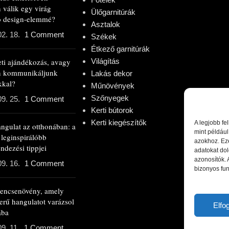
 válik egy virág
Ülőgarnitúrák
ló design-elemmé?
Asztalok
02. 18.
1 Comment
Székek
Étkező garnitúrák
eti ajándékozás, avagy
Világítás
n kommunikáljunk
Lakás dekor
kkal?
Műnövények
Szőnyegek
09. 25.
1 Comment
Kerti bútorok
Kerti kiegészítők
A legjobb fe
angulat az otthonában: a
mint például
 leginspirálóbb
azokhoz. Ez
ndezési tippjei
adatokat dol
azonosítók.
09. 16.
1 Comment
bizonyos fun
rencsenövény, amely
erű hangulatot varázsol
Elf
ába
9. 11.
1 Comment