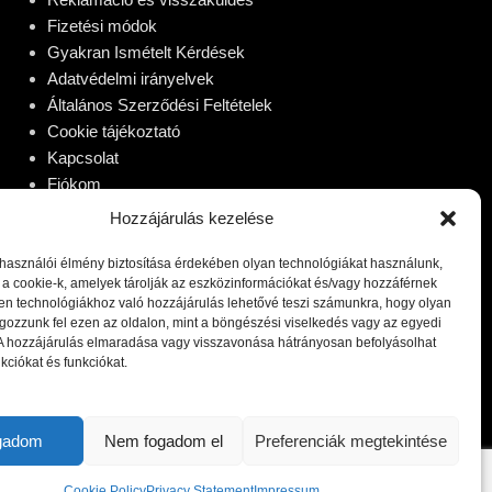
Fizetési módok
Gyakran Ismételt Kérdések
Adatvédelmi irányelvek
Általános Szerződési Feltételek
Cookie tájékoztató
Kapcsolat
Fiókom
Hozzájárulás kezelése
lhasználói élmény biztosítása érdekében olyan technológiákat használunk,
 a cookie-k, amelyek tárolják az eszközinformációkat és/vagy hozzáférnek
en technológiákhoz való hozzájárulás lehetővé teszi számunkra, hogy olyan
gozzunk fel ezen az oldalon, mint a böngészési viselkedés vagy az egyedi
 A hozzájárulás elmaradása vagy visszavonása hátrányosan befolyásolhat
kciókat és funkciókat.
ogadom
Nem fogadom el
Preferenciák megtekintése
Cookie Policy
Privacy Statement
Impressum