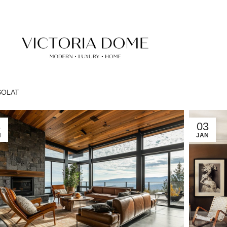
SOLAT
3
03
N
JAN