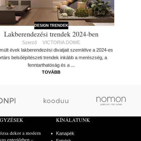
DESIGN TRENDEK
Lakberendezési trendek 2024-ben
Szerző
VICTORIA DOME
múlt évek lakberendezési divatjait szemlélve a 2024-es
rtárs belsőépítészeti trendek inkább a merészség, a
fenntarthatóság és a ...
TOVÁBB
EGYZÉSEK
KÍNÁLATUNK
rózsa dekor a modern
Kanapék
kus enteriőrben –
Fotelek