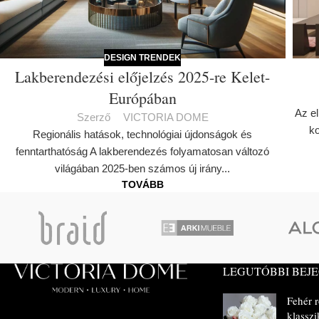
DESIGN TRENDEK
Lakberendezési előjelzés 2025-re Kelet-
Európában
Az el
Szerző
VICTORIA DOME
ko
Regionális hatások, technológiai újdonságok és
fenntarthatóság A lakberendezés folyamatosan változó
világában 2025-ben számos új irány...
TOVÁBB
LEGUTÓBBI BEJ
Fehér 
klasszi