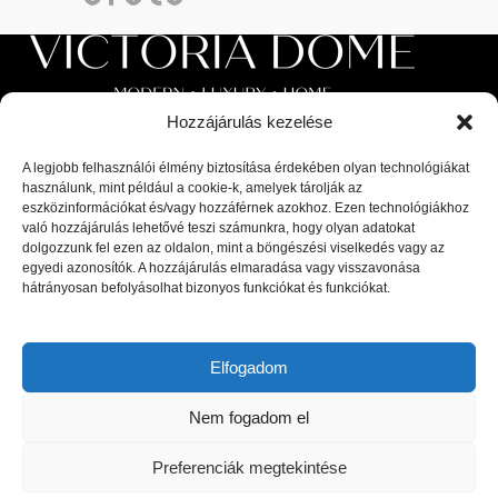
Hozzájárulás kezelése
A legjobb felhasználói élmény biztosítása érdekében olyan technológiákat
használunk, mint például a cookie-k, amelyek tárolják az
Luxus beltéri és kültéri bútorok, valamint magas minőségű
eszközinformációkat és/vagy hozzáférnek azokhoz. Ezen technológiákhoz
való hozzájárulás lehetővé teszi számunkra, hogy olyan adatokat
kiegészítők a lakberendezési piac legnagyobb kiválóságaitól: olasz,
dolgozzunk fel ezen az oldalon, mint a böngészési viselkedés vagy az
spanyol, portugál és skandináv dizájnerek díjnyertes termékei, a
egyedi azonosítók. A hozzájárulás elmaradása vagy visszavonása
legfrissebb trendeket követő bútorok és designer dekor tárgyak.
hátrányosan befolyásolhat bizonyos funkciókat és funkciókat.
1044 Budapest, Megyeri út 53.
Telefon: +36 30 8 177 177
Elfogadom
Email: hello@victoriadome.com
Nem fogadom el
Preferenciák megtekintése