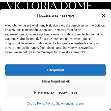
Hozzájárulás kezelése
A legjobb felhasználói élmény biztosítása érdekében olyan technológiákat
használunk, mint például a cookie-k, amelyek tárolják az
eszközinformációkat és/vagy hozzáférnek azokhoz. Ezen technológiákhoz
való hozzájárulás lehetővé teszi számunkra, hogy olyan adatokat
Luxus beltéri és kültéri bútorok, valamint magas minőségű
dolgozzunk fel ezen az oldalon, mint a böngészési viselkedés vagy az
kiegészítők a lakberendezési piac legnagyobb kiválóságaitól: olasz,
egyedi azonosítók. A hozzájárulás elmaradása vagy visszavonása
spanyol, portugál és skandináv dizájnerek díjnyertes termékei, a
hátrányosan befolyásolhat bizonyos funkciókat és funkciókat.
legfrissebb trendeket követő bútorok és designer dekor tárgyak.
1044 Budapest, Megyeri út 53.
Elfogadom
Telefon: +36 30 8 177 177
Email: hello@victoriadome.com
Nem fogadom el
Preferenciák megtekintése
Cookie Policy
Privacy Statement
Impressum
Shop
Cart
My account
LEGUTÓBBI BEJEGYZÉSEK