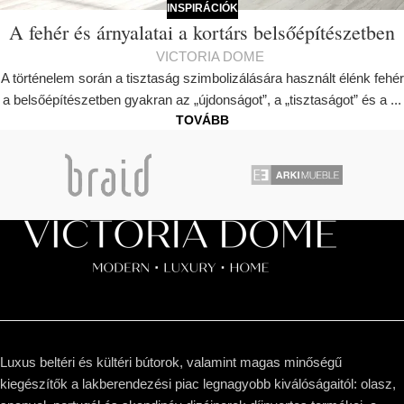
INSPIRÁCIÓK
A fehér és árnyalatai a kortárs belsőépítészetben
VICTORIA DOME
A történelem során a tisztaság szimbolizálására használt élénk fehér
a belsőépítészetben gyakran az „újdonságot”, a „tisztaságot” és a ...
TOVÁBB
Luxus beltéri és kültéri bútorok, valamint magas minőségű
kiegészítők a lakberendezési piac legnagyobb kiválóságaitól: olasz,