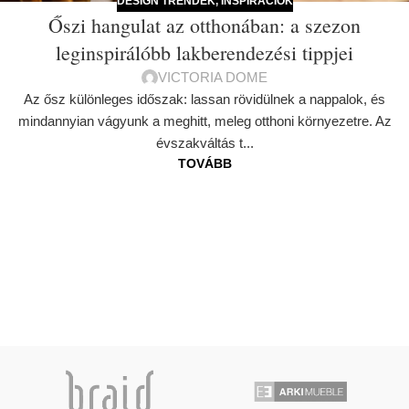
DESIGN TRENDEK
,
INSPIRÁCIÓK
Őszi hangulat az otthonában: a szezon
leginspirálóbb lakberendezési tippjei
VICTORIA DOME
Az ősz különleges időszak: lassan rövidülnek a nappalok, és
mindannyian vágyunk a meghitt, meleg otthoni környezetre. Az
évszakváltás t...
TOVÁBB