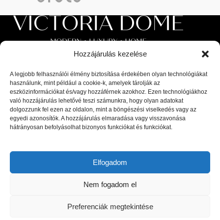
Hozzájárulás kezelése
A legjobb felhasználói élmény biztosítása érdekében olyan technológiákat
használunk, mint például a cookie-k, amelyek tárolják az
Luxus beltéri és kültéri bútorok, valamint magas minőségű
eszközinformációkat és/vagy hozzáférnek azokhoz. Ezen technológiákhoz
való hozzájárulás lehetővé teszi számunkra, hogy olyan adatokat
kiegészítők a lakberendezési piac legnagyobb kiválóságaitól: olasz,
dolgozzunk fel ezen az oldalon, mint a böngészési viselkedés vagy az
spanyol, portugál és skandináv dizájnerek díjnyertes termékei, a
egyedi azonosítók. A hozzájárulás elmaradása vagy visszavonása
legfrissebb trendeket követő bútorok és designer dekor tárgyak.
hátrányosan befolyásolhat bizonyos funkciókat és funkciókat.
1044 Budapest, Megyeri út 53.
Telefon: +36 30 8 177 177
Elfogadom
Email: hello@victoriadome.com
Nem fogadom el
Preferenciák megtekintése