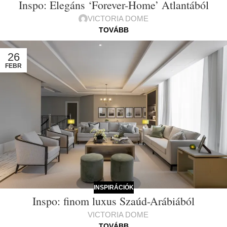
Inspo: Elegáns ‘Forever-Home’ Atlantából
VICTORIA DOME
TOVÁBB
26
FEBR
INSPIRÁCIÓK
Inspo: finom luxus Szaúd-Arábiából
VICTORIA DOME
TOVÁBB