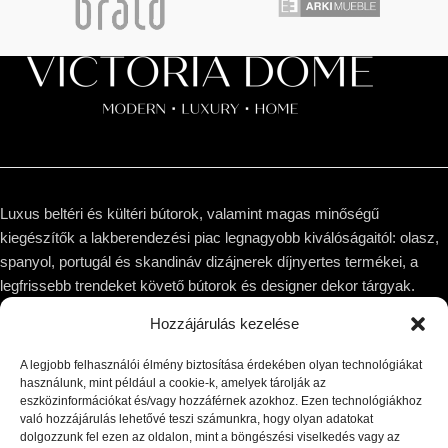
Luxus beltéri és kültéri bútorok, valamint magas minőségű
kiegészítők a lakberendezési piac legnagyobb kiválóságaitól: olasz,
spanyol, portugál és skandináv dizájnerek díjnyertes termékei, a
legfrissebb trendeket követő bútorok és designer dekor tárgyak.
Hozzájárulás kezelése
1044 Budapest, Megyeri út 53.
Telefon: +36 30 8 177 177
A legjobb felhasználói élmény biztosítása érdekében olyan technológiákat
Email: hello@victoriadome.com
használunk, mint például a cookie-k, amelyek tárolják az
eszközinformációkat és/vagy hozzáférnek azokhoz. Ezen technológiákhoz
való hozzájárulás lehetővé teszi számunkra, hogy olyan adatokat
dolgozzunk fel ezen az oldalon, mint a böngészési viselkedés vagy az