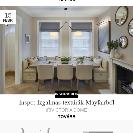
15
FEBR
INSPIRÁCIÓK
Inspo: Izgalmas textúrák Mayfairből
VICTORIA DOME
TOVÁBB