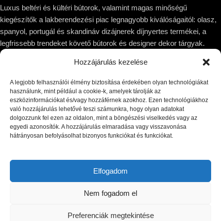
Luxus beltéri és kültéri bútorok, valamint magas minőségű
kiegészítők a lakberendezési piac legnagyobb kiválóságaitól: olasz,
spanyol, portugál és skandináv dizájnerek díjnyertes termékei, a
legfrissebb trendeket követő bútorok és designer dekor tárgyak.
Hozzájárulás kezelése
1044 Budapest, Megyeri út 53.
Telefon: +36 30 8 177 177
A legjobb felhasználói élmény biztosítása érdekében olyan technológiákat
Email: hello@victoriadome.com
használunk, mint például a cookie-k, amelyek tárolják az
eszközinformációkat és/vagy hozzáférnek azokhoz. Ezen technológiákhoz
való hozzájárulás lehetővé teszi számunkra, hogy olyan adatokat
dolgozzunk fel ezen az oldalon, mint a böngészési viselkedés vagy az
egyedi azonosítók. A hozzájárulás elmaradása vagy visszavonása
hátrányosan befolyásolhat bizonyos funkciókat és funkciókat.
LEGUTÓBBI BEJEGYZÉSEK
KÍNÁLATUNK
Elfogadom
INFORMÁCIÓ
Nem fogadom el
© Copyright 2025 VICTORIA DOME | All rights reserved.
Preferenciák megtekintése