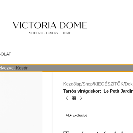
SOLAT
helyezve.
Kosár
Kezdőlap
/
Shop
/
KIEGÉSZÍTŐK
/
Dek
Tartós virágdekor: ‘Le Petit Jardi