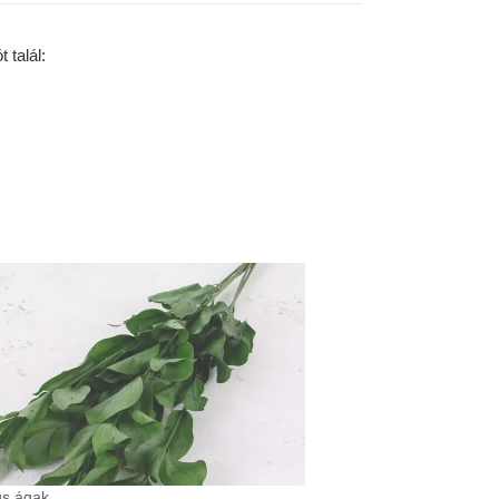
 talál:
us ágak