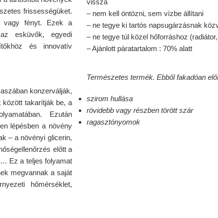
vissza
szetes frissességüket.
– nem kell öntözni, sem vízbe állítani
t vagy fényt. Ezek a
– ne tegye ki tartós napsugárzásnak köz
 az esküvők, egyedi
– ne tegye túl közel hőforráshoz (radiáto
ítőkhöz és innovatív
– Ajánlott páratartalom : 70% alatt
Természetes termék. Ebből fakadóan előf
kaszában konzerválják,
szirom hullása
özött takarítják be, a
rövidebb vagy részben törött szár
folyamatában. Ezután
ragasztónyomok
Ezen lépésben a növény
k – a növényi glicerin,
őségellenőrzés előtt a
k… Ez a teljes folyamat
ynek megvannak a saját
rnyezeti hőmérséklet,