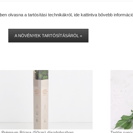
 olvasna a tartósítási technikákról, ide kattintva bővebb információt
A NÖVÉNYEK TARTÓSÍTÁSÁRÓL »
s Prémium Rózsa (50cm) díszdobozban
Tartós rusc