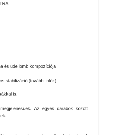
TRA.
oha és üde lomb kompozíciója
s stabilizáció (
további infók
)
ákkal is.
s megjelenésűek. Az egyes darabok között
nek.