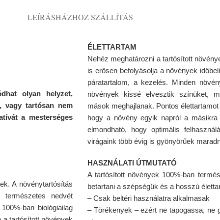
LEÍRÁS
HÁZHOZ SZÁLLÍTÁS
ÉLETTARTAM
Nehéz meghatározni a tartósított növénye
is erősen befolyásolja a növények időbeli 
páratartalom, a kezelés. Minden növé
hat olyan helyzet,
növények kissé elvesztik színüket, 
n, vagy tartósan nem
mások meghajlanak. Pontos élettartamot 
natívát a mesterséges
hogy a növény egyik napról a másikra
elmondható, hogy optimális felhasználás
virágaink több évig is gyönyörűek marad
HASZNÁLATI ÚTMUTATÓ
A tartósított növények 100%-ban termé
ek. A növénytartósítás
betartani a szépségük és a hosszú élet
k természetes nedvét
– Csak beltéri használatra alkalmasak
s 100%-ban biológiailag
– Törékenyek – ezért ne tapogassa, ne 
 a tartósított növények