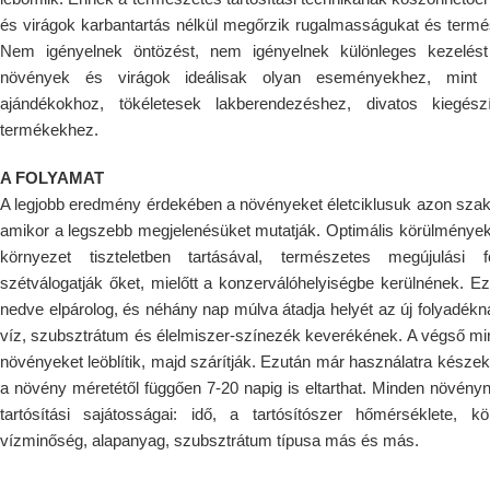
és virágok karbantartás nélkül megőrzik rugalmasságukat és termé
Nem igényelnek öntözést, nem igényelnek különleges kezelés
növények és virágok ideálisak olyan eseményekhez, mint
ajándékokhoz, tökéletesek lakberendezéshez, divatos kiegész
termékekhez.
A FOLYAMAT
A legjobb eredmény érdekében a növényeket életciklusuk azon sza
amikor a legszebb megjelenésüket mutatják. Optimális körülmények k
környezet tiszteletben tartásával, természetes megújulási 
szétválogatják őket, mielőtt a konzerválóhelyiségbe kerülnének. 
nedve elpárolog, és néhány nap múlva átadja helyét az új folyadékna
víz, szubsztrátum és élelmiszer-színezék keverékének. A végső min
növényeket leöblítik, majd szárítják. Ezután már használatra késze
a növény méretétől függően 7-20 napig is eltarthat. Minden növén
tartósítási sajátosságai: idő, a tartósítószer hőmérséklete, kö
vízminőség, alapanyag, szubsztrátum típusa más és más.