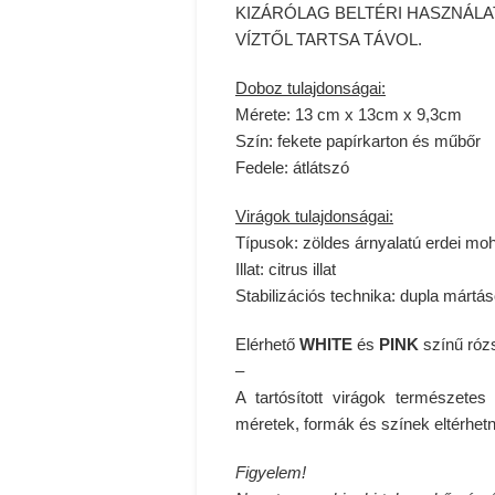
KIZÁRÓLAG BELTÉRI HASZNÁLA
VÍZTŐL TARTSA TÁVOL.
Doboz tulajdonságai
:
Mérete
: 13 cm x 13cm x 9,3cm
Szín
: fekete papírkarton és műbőr
Fedele
: átlátszó
Virágok tulajdonságai
:
Típusok
: zöldes árnyalatú erdei m
Illat
: citrus illat
Stabilizációs technika
: dupla mártáso
Elérhető
WHITE
és
PINK
színű rózs
–
A tartósított virágok természete
méretek, formák és színek eltérhet
Figyelem!