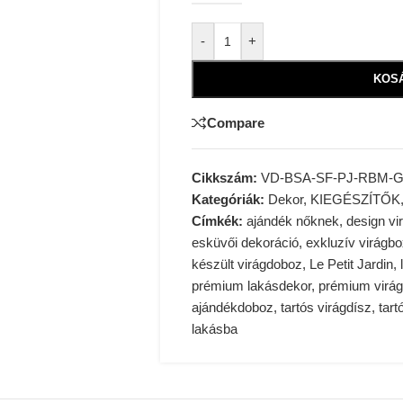
Alternative:
-
+
KOS
Compare
Cikkszám:
VD-BSA-SF-PJ-RBM-
Kategóriák:
Dekor
,
KIEGÉSZÍTŐK
Címkék:
ajándék nőknek
,
design v
esküvői dekoráció
,
exkluzív virágb
készült virágdoboz
,
Le Petit Jardin
,
prémium lakásdekor
,
prémium virá
ajándékdoboz
,
tartós virágdísz
,
tart
lakásba