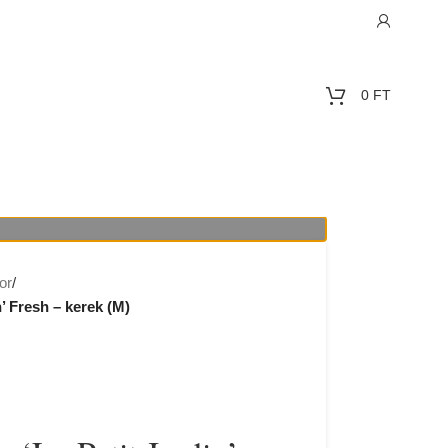
0
FT
or
/
n’ Fresh – kerek (M)