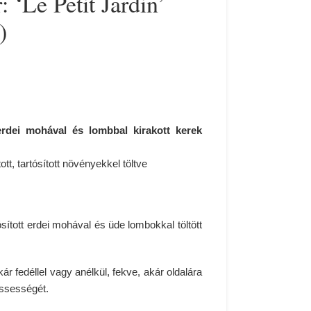
: ‘Le Petit Jardin’
)
erdei mohával és lombbal kirakott kerek
ott, tartósított növényekkel töltve
sított erdei mohával és üde lombokkal töltött
r fedéllel vagy anélkül, fekve, akár oldalára
rissességét.