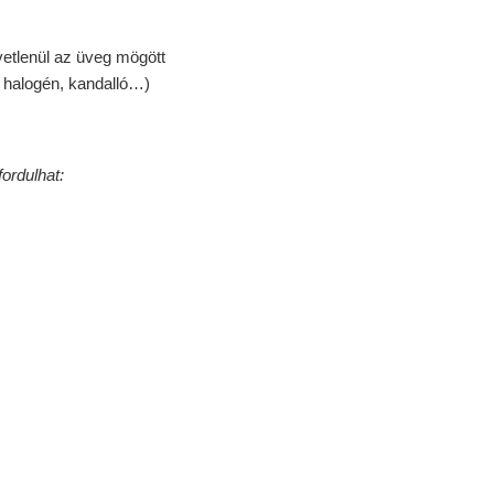
vetlenül az üveg mögött
r, halogén, kandalló…)
ordulhat: