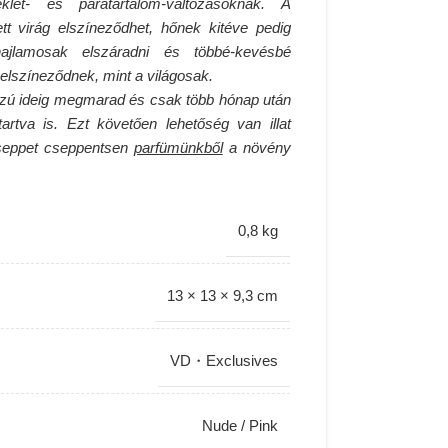
let- és páratartalom-változásoknak. A
t virág elszíneződhet, hőnek kitéve pedig
ajlamosak elszáradni és többé-kevésbé
 elszíneződnek, mint a világosak.
 hosszú ideig megmarad és csak több hónap után
rtva is. Ezt követően lehetőség van illat
cseppet cseppentsen
parfümünkből
a növény
0,8 kg
13 × 13 × 9,3 cm
VD・Exclusives
Nude / Pink