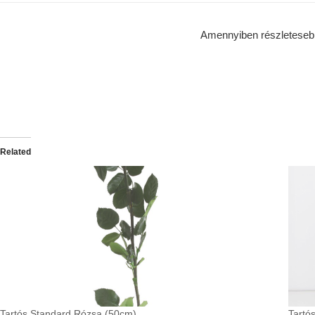
Amennyiben részletesebben
Related
Tartós Standard Rózsa (50cm)
Tartó