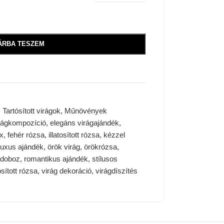
ÁRBA TESZEM
G
,
Tartósított virágok, Műnövények
irágkompozíció
,
elegáns virágajándék
,
ox
,
fehér rózsa
,
illatosított rózsa
,
kézzel
luxus ajándék
,
örök virág
,
örökrózsa
,
gdoboz
,
romantikus ajándék
,
stílusos
ósított rózsa
,
virág dekoráció
,
virágdíszítés