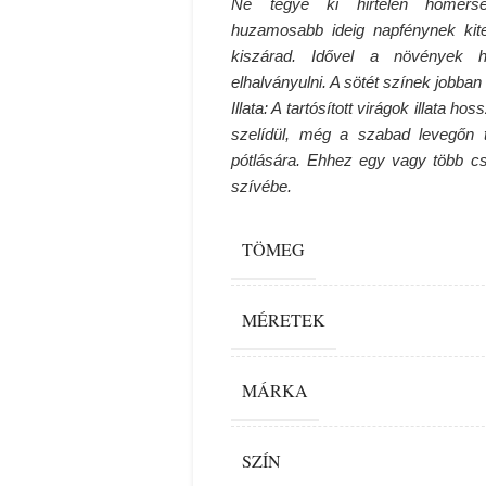
Ne tegye ki hirtelen hőmérsék
huzamosabb ideig napfénynek kitet
kiszárad.
Idővel a növények h
elhalványulni. A sötét színek jobban
Illata: A tartósított virágok illata
szelídül, még a szabad levegőn ta
pótlására. Ehhez egy vagy több 
szívébe.
TÖMEG
MÉRETEK
MÁRKA
SZÍN