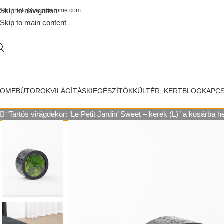
Skip to navigation
mail: hello@victoriadome.com
Skip to main content
HOME
BÚTOROK
VILÁGÍTÁS
KIEGÉSZÍTŐK
KÜLTÉR, KERT
BLOG
KAPC
“Tartós virágdekor: ‘Le Petit Jardin’ Sweet – kerek (L)” a kosárba 