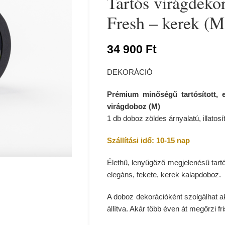
Tartós virágdekor
Fresh – kerek (M
34 900
Ft
DEKORÁCIÓ
Prémium minőségű tartósított, 
virágdoboz (M)
1 db doboz zöldes árnyalatú, illatosít
Szállítási idő: 10-15 nap
Élethű, lenyűgöző megjelenésű tartó
elegáns, fekete, kerek kalapdoboz.
A doboz dekorációként szolgálhat aká
állítva. Akár több éven át megőrzi f