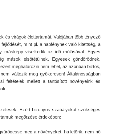
k és virágok élettartamát. Valójában több tényező
fejlődését, mint pl. a napfénynek való kitettség, a
ny másképp viselkedik az idő múlásával. Egyes
míg mások elsötétülnek. Egyesek göndörödnek,
ezért meghatározni nem lehet, az azonban biztos,
 nem változik meg gyökeresen! Általánosságban
i feltételek mellett a tartósított növényeink és
nak.
szetesek. Ezért bizonyos szabályokat szükséges
tartamuk megőrzése érdekében:
gyűrögesse meg a növényeket, ha letörik, nem nő