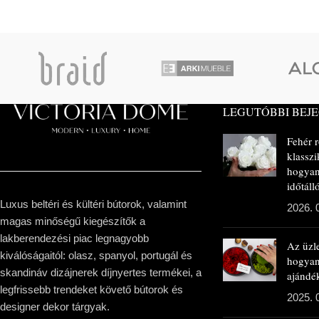
LEGUTÓBBI BEJ
Fehér 
klasszi
hogyan
időtál
Luxus beltéri és kültéri bútorok, valamint
2026. 
magas minőségű kiegészítők a
lakberendezési piac legnagyobb
Az üzl
kiválóságaitól: olasz, spanyol, portugál és
hogya
skandináv dizájnerek díjnyertes termékei, a
ajándé
legfrissebb trendeket követő bútorok és
2025. 
designer dekor tárgyak.