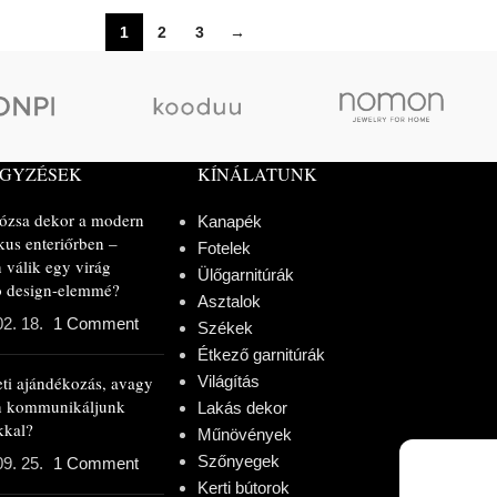
1
2
3
→
EGYZÉSEK
KÍNÁLATUNK
rózsa dekor a modern
Kanapék
kus enteriőrben –
Fotelek
 válik egy virág
Ülőgarnitúrák
ló design-elemmé?
Asztalok
02. 18.
1 Comment
Székek
Étkező garnitúrák
eti ajándékozás, avagy
Világítás
n kommunikáljunk
Lakás dekor
kkal?
Műnövények
Szőnyegek
09. 25.
1 Comment
Kerti bútorok