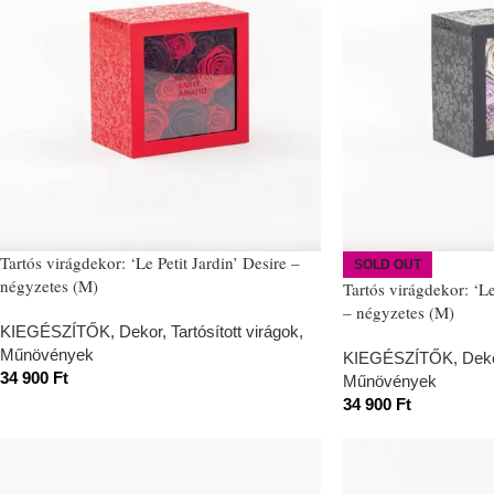
Tartós virágdekor: ‘Le Petit Jardin’ Desire –
SOLD OUT
négyzetes (M)
Tartós virágdekor: ‘L
– négyzetes (M)
KIEGÉSZÍTŐK
,
Dekor
,
Tartósított virágok,
Műnövények
KIEGÉSZÍTŐK
,
Dek
34 900
Ft
Műnövények
34 900
Ft