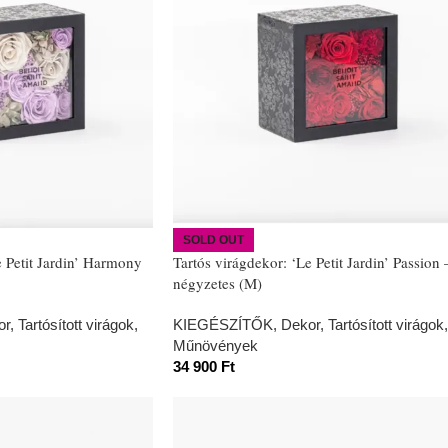
SOLD OUT
e Petit Jardin’ Harmony
Tartós virágdekor: ‘Le Petit Jardin’ Passion 
négyzetes (M)
or
,
Tartósított virágok,
KIEGÉSZÍTŐK
,
Dekor
,
Tartósított virágok,
Műnövények
34 900
Ft