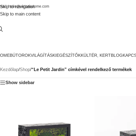
Skip to navigation
mail: hello@victoriadome.com
Skip to main content
HOME
BÚTOROK
VILÁGÍTÁS
KIEGÉSZÍTŐK
KÜLTÉR, KERT
BLOG
KAPC
Kezdőlap
/
Shop
/
“Le Petit Jardin” címkével rendelkező termékek
Show sidebar