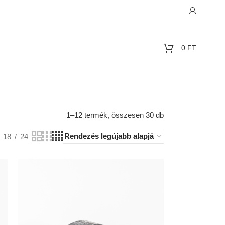
0
FT
1–12 termék, összesen 30 db
18
24