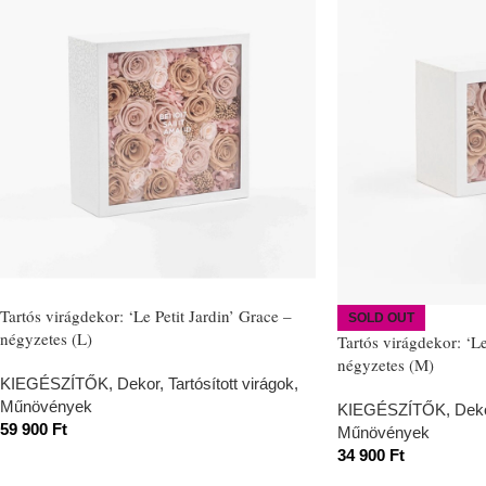
Tartós virágdekor: ‘Le Petit Jardin’ Grace –
SOLD OUT
négyzetes (L)
Tartós virágdekor: ‘Le
négyzetes (M)
KIEGÉSZÍTŐK
,
Dekor
,
Tartósított virágok,
Műnövények
KIEGÉSZÍTŐK
,
Dek
59 900
Ft
Műnövények
34 900
Ft