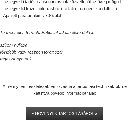
– ne tegye ki tartós napsugárzásnak közvetlenül az üveg mögött
– ne tegye túl közel hőforráshoz (radiátor, halogén, kandalló…)
– Ajánlott páratartalom : 70% alatt
Természetes termék. Ebből fakadóan előfordulhat:
szirom hullása
rövidebb vagy részben törött szár
ragasztónyomok
Amennyiben részletesebben olvasna a tartósítási technikákról, ide
kattintva bővebb információt talál:
A NÖVÉNYEK TARTÓSÍTÁSÁRÓL »