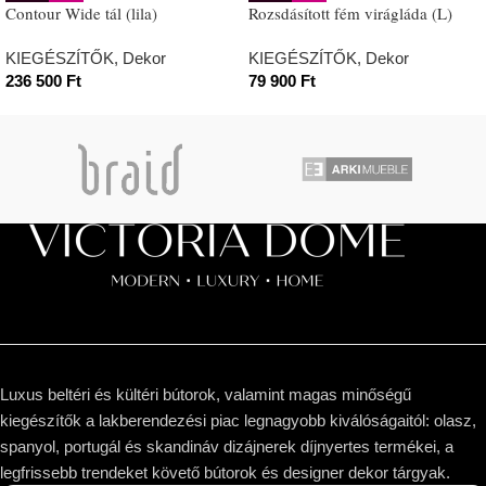
Contour Wide tál (lila)
Rozsdásított fém virágláda (L)
KIEGÉSZÍTŐK
,
Dekor
KIEGÉSZÍTŐK
,
Dekor
236 500
Ft
79 900
Ft
Luxus beltéri és kültéri bútorok, valamint magas minőségű
kiegészítők a lakberendezési piac legnagyobb kiválóságaitól: olasz,
spanyol, portugál és skandináv dizájnerek díjnyertes termékei, a
legfrissebb trendeket követő bútorok és designer dekor tárgyak.