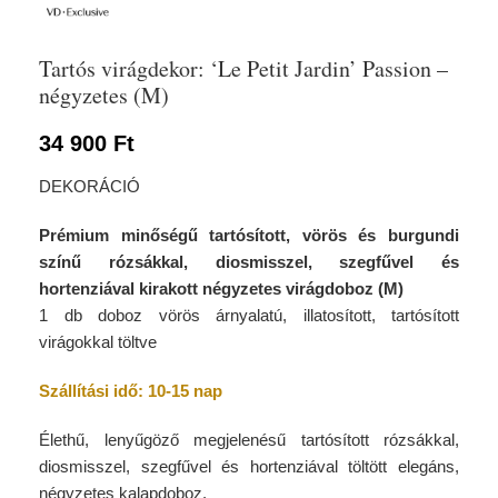
Tartós virágdekor: ‘Le Petit Jardin’ Passion –
négyzetes (M)
34 900
Ft
DEKORÁCIÓ
Prémium minőségű tartósított, vörös és burgundi
színű rózsákkal, diosmisszel, szegfűvel és
hortenziával kirakott négyzetes virágdoboz (M)
1 db doboz vörös árnyalatú, illatosított, tartósított
virágokkal töltve
Szállítási idő: 10-15 nap
Élethű, lenyűgöző megjelenésű tartósított rózsákkal,
diosmisszel, szegfűvel és hortenziával töltött elegáns,
négyzetes kalapdoboz.