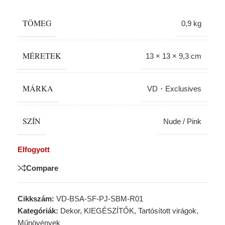
TÖMEG
0,9 kg
MÉRETEK
13 × 13 × 9,3 cm
MÁRKA
VD・Exclusives
SZÍN
Nude / Pink
Elfogyott
Compare
Cikkszám:
VD-BSA-SF-PJ-SBM-R01
Kategóriák:
Dekor
,
KIEGÉSZÍTŐK
,
Tartósított virágok,
Műnövények