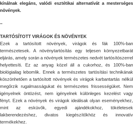
kínálnak elegáns, valódi esztétikai alternatívát a mesterséges
növények.
–
TARTÓSÍTOTT VIRÁGOK ÉS NÖVÉNYEK
Ezek a tartósított növények, virágok és fák 100%-ban
természetesek. A növénytartósítás egy teljesen környezetbarát
eljárás, amely során a növények természetes nedvét tartósítószerrel
helyettesíti. Ez az anyag közel áll a cukorhoz, és 100%-ban
biológiailag lebomlik. Ennek a természetes tartósítási technikának
köszönhetően a tartósított növények és virágok karbantartás nélkül
megőrzik rugalmasságukat és természetes frissességüket. Nem
igényelnek öntözést, nem igényelnek különleges kezelést vagy
fényt. Ezek a növények és virágok ideálisak olyan eseményekhez,
mint az esküvők, egyedi ajándékokhoz, tökéletesek
lakberendezéshez, divatos kiegészítőkhöz és innovatív
termékekhez.