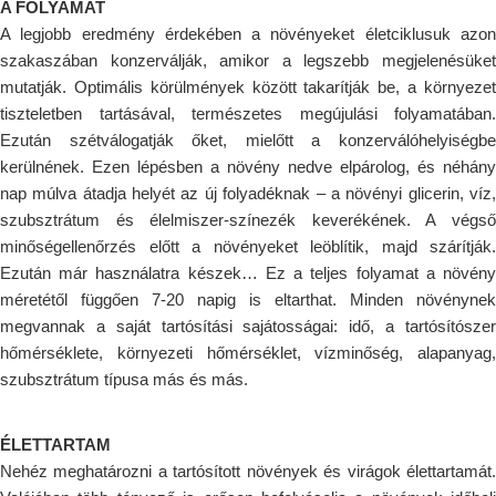
A FOLYAMAT
A legjobb eredmény érdekében a növényeket életciklusuk azon
szakaszában konzerválják, amikor a legszebb megjelenésüket
mutatják. Optimális körülmények között takarítják be, a környezet
tiszteletben tartásával, természetes megújulási folyamatában.
Ezután szétválogatják őket, mielőtt a konzerválóhelyiségbe
kerülnének. Ezen lépésben a növény nedve elpárolog, és néhány
nap múlva átadja helyét az új folyadéknak – a növényi glicerin, víz,
szubsztrátum és élelmiszer-színezék keverékének. A végső
minőségellenőrzés előtt a növényeket leöblítik, majd szárítják.
Ezután már használatra készek… Ez a teljes folyamat a növény
méretétől függően 7-20 napig is eltarthat. Minden növénynek
megvannak a saját tartósítási sajátosságai: idő, a tartósítószer
hőmérséklete, környezeti hőmérséklet, vízminőség, alapanyag,
szubsztrátum típusa más és más.
ÉLETTARTAM
Nehéz meghatározni a tartósított növények és virágok élettartamát.