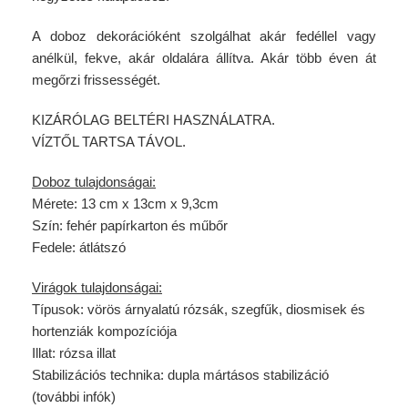
A doboz dekorációként szolgálhat akár fedéllel vagy
anélkül, fekve, akár oldalára állítva. Akár több éven át
megőrzi frissességét.
KIZÁRÓLAG BELTÉRI HASZNÁLATRA.
VÍZTŐL TARTSA TÁVOL.
Doboz tulajdonságai
:
Mérete
: 13 cm x 13cm x 9,3cm
Szín
: fehér papírkarton és műbőr
Fedele
: átlátszó
Virágok tulajdonságai
:
Típusok
: vörös árnyalatú rózsák, szegfűk, diosmisek és
hortenziák kompozíciója
Illat
: rózsa illat
Stabilizációs technika
: dupla mártásos stabilizáció
(
további infók
)