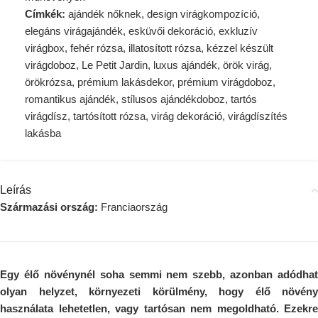
Címkék:
ajándék nőknek
,
design virágkompozíció
,
elegáns virágajándék
,
esküvői dekoráció
,
exkluzív
virágbox
,
fehér rózsa
,
illatosított rózsa
,
kézzel készült
virágdoboz
,
Le Petit Jardin
,
luxus ajándék
,
örök virág
,
örökrózsa
,
prémium lakásdekor
,
prémium virágdoboz
,
romantikus ajándék
,
stílusos ajándékdoboz
,
tartós
virágdísz
,
tartósított rózsa
,
virág dekoráció
,
virágdíszítés
lakásba
Leírás
Származási ország:
Franciaország
Egy élő növénynél soha semmi nem szebb, azonban adódhat
olyan helyzet, környezeti körülmény, hogy élő növény
használata lehetetlen, vagy tartósan nem megoldható. Ezekre