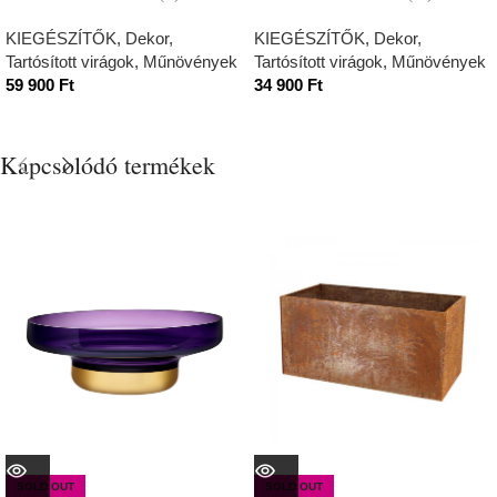
KIEGÉSZÍTŐK
,
Dekor
,
KIEGÉSZÍTŐK
,
Dekor
,
Tartósított virágok, Műnövények
Tartósított virágok, Műnövények
59 900
Ft
34 900
Ft
Kapcsolódó termékek
SOLD OUT
SOLD OUT