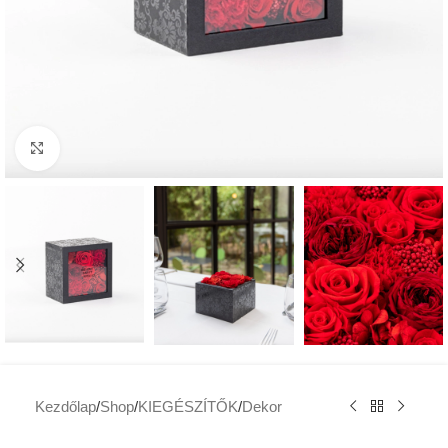
Click to enlarge
Kezdőlap
/
Shop
/
KIEGÉSZÍTŐK
/
Dekor