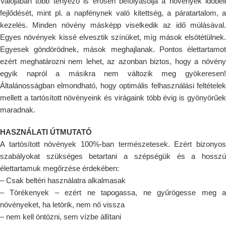
Valójában több tényező is erősen befolyásolja a növények időbeli
fejlődését, mint pl. a napfénynek való kitettség, a páratartalom, a
kezelés. Minden növény másképp viselkedik az idő múlásával.
Egyes növények kissé elvesztik színüket, míg mások elsötétülnek.
Egyesek göndörödnek, mások meghajlanak. Pontos élettartamot
ezért meghatározni nem lehet, az azonban biztos, hogy a növény
egyik napról a másikra nem változik meg gyökeresen!
Általánosságban elmondható, hogy optimális felhasználási feltételek
mellett a tartósított növényeink és virágaink több évig is gyönyörűek
maradnak.
HASZNÁLATI ÚTMUTATÓ
A tartósított növények 100%-ban természetesek. Ezért bizonyos
szabályokat szükséges betartani a szépségük és a hosszú
élettartamuk megőrzése érdekében:
– Csak beltéri használatra alkalmasak
– Törékenyek – ezért ne tapogassa, ne gyűrögesse meg a
növényeket, ha letörik, nem nő vissza
– nem kell öntözni, sem vízbe állítani