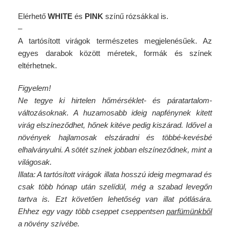
Elérhető
WHITE
és
PINK
színű rózsákkal is.
–
A tartósított virágok természetes megjelenésűek. Az
egyes darabok között méretek, formák és színek
eltérhetnek.
Figyelem!
Ne tegye ki hirtelen hőmérséklet- és páratartalom-
változásoknak. A huzamosabb ideig napfénynek kitett
virág elszíneződhet, hőnek kitéve pedig kiszárad.
Idővel a
növények hajlamosak elszáradni és többé-kevésbé
elhalványulni. A sötét színek jobban elszíneződnek, mint a
világosak.
Illata: A tartósított virágok illata hosszú ideig megmarad és
csak több hónap után szelídül, még a szabad levegőn
tartva is. Ezt követően lehetőség van illat pótlására.
Ehhez egy vagy több cseppet cseppentsen
parfümünkből
a növény szívébe.