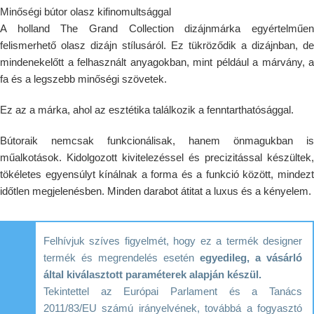
Minőségi bútor olasz kifinomultsággal
A holland The Grand Collection dizájnmárka egyértelműen
felismerhető olasz dizájn stílusáról. Ez tükröződik a dizájnban, de
mindenekelőtt a felhasznált anyagokban, mint például a márvány, a
fa és a legszebb minőségi szövetek.
Ez az a márka, ahol az esztétika találkozik a fenntarthatósággal.
Bútoraik nemcsak funkcionálisak, hanem önmagukban is
műalkotások. Kidolgozott kivitelezéssel és precizitással készültek,
tökéletes egyensúlyt kínálnak a forma és a funkció között, mindezt
időtlen megjelenésben. Minden darabot átitat a luxus és a kényelem.
Felhívjuk szíves figyelmét, hogy ez a termék designer
termék és megrendelés esetén
egyedileg, a vásárló
által kiválasztott paraméterek alapján készül.
Tekintettel az Európai Parlament és a Tanács
2011/83/EU számú irányelvének, továbbá a fogyasztó