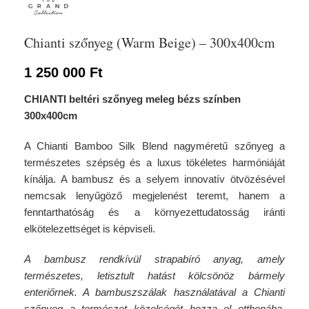
Chianti szőnyeg (Warm Beige) – 300x400cm
1 250 000
Ft
CHIANTI beltéri szőnyeg meleg bézs színben
300x400cm
A Chianti Bamboo Silk Blend nagyméretű szőnyeg a
természetes szépség és a luxus tökéletes harmóniáját
kínálja. A bambusz és a selyem innovatív ötvözésével
nemcsak lenyűgöző megjelenést teremt, hanem a
fenntarthatóság és a környezettudatosság iránti
elkötelezettséget is képviseli.
A bambusz rendkívül strapabíró anyag, amely
természetes, letisztult hatást kölcsönöz bármely
enteriőrnek. A bambuszszálak használatával a Chianti
szőnyeg a természet közelségét hozza el otthonába,