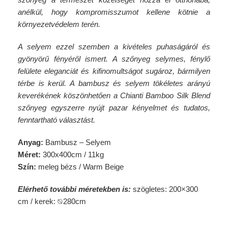
anélkül, hogy kompromisszumot kellene kötnie a
környezetvédelem terén.
A selyem ezzel szemben a kivételes puhaságáról és
gyönyörű fényéről ismert. A szőnyeg selymes, fénylő
felülete eleganciát és kifinomultságot sugároz, bármilyen
térbe is kerül. A bambusz és selyem tökéletes arányú
keverékének köszönhetően a Chianti Bamboo Silk Blend
szőnyeg egyszerre nyújt pazar kényelmet és tudatos,
fenntartható választást.
Anyag:
Bambusz – Selyem
Méret:
300x400cm / 11kg
Szín:
meleg bézs / Warm Beige
Elérhető további méretekben is:
szögletes: 200×300
cm / kerek: ⦰280cm