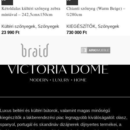
Kétoldalas kültéri szőnyeg zebra
Chianti szőnyeg (Warm Beige) –
mintával – 242,5cmx150cm
⦰280cm
Kültéri szőnyegek
,
Szőnyegek
KIEGÉSZÍTŐK
,
Szőnyegek
23 990
Ft
730 000
Ft
Luxus beltéri és kültéri bútorok, valamint magas minőségű
kiegészítők a lakberendezési piac legnagyobb kiválóságaitól: olasz,
spanyol, portugál és skandináv dizájnerek díjnyertes termékei, a