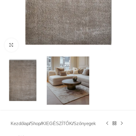
Click to enlarge
Kezdőlap
/
Shop
/
KIEGÉSZÍTŐK
/
Szőnyegek