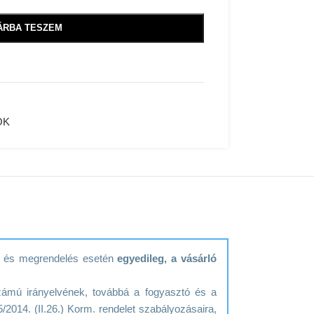
ÁRBA TESZEM
OK
ék és megrendelés esetén
egyedileg, a vásárló
zámú irányelvének, továbbá a fogyasztó és a
/2014. (II.26.) Korm. rendelet szabályozásaira,