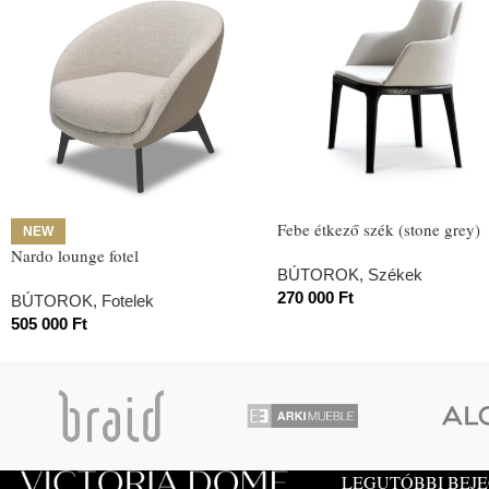
Febe étkező szék (stone grey)
NEW
Nardo lounge fotel
BÚTOROK
,
Székek
270 000
Ft
BÚTOROK
,
Fotelek
505 000
Ft
LEGUTÓBBI BEJ