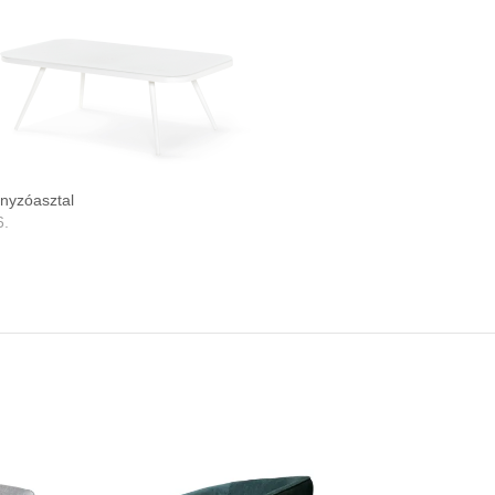
nyzóasztal
6.