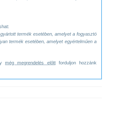
shat:
e gyártott termék esetében, amelyet a fogyasztó
y olyan termék esetében, amelyet egyértelműen a
ogy
még megrendelés előtt
forduljon hozzánk