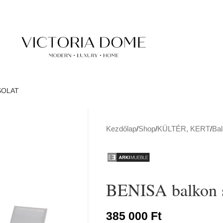
SOLAT
Kezdőlap
/
Shop
/
KÜLTÉR, KERT
/
Bal
BENISA balkon s
385 000
Ft