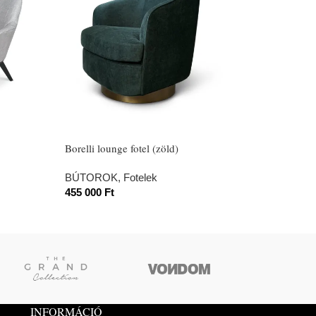
Borelli lounge fotel (zöld)
Adan asztal (70c
BÚTOROK
,
Fotelek
BÚTOROK
,
Aszt
455 000
Ft
KERT
,
Kerti kieg
225 000
Ft
–
635
INFORMÁCIÓ