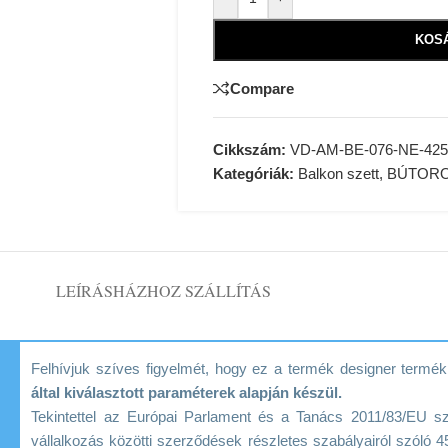
KOS
Compare
Cikkszám:
VD-AM-BE-076-NE-425
Kategóriák:
Balkon szett
,
BÚTOR
LEÍRÁS
HÁZHOZ SZÁLLÍTÁS
Felhívjuk szíves figyelmét, hogy ez a termék designer term
által kiválasztott paraméterek alapján készül.
Tekintettel az Európai Parlament és a Tanács 2011/83/EU s
vállalkozás közötti szerződések részletes szabályairól szóló 45