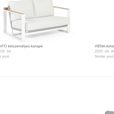
NTO kétszemélyes kanapé
VIENA dohá
 03. 04.
2025. 04. 0
r post
Similar post