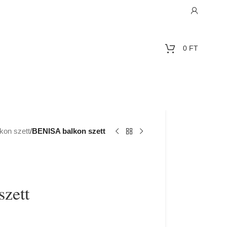
0
FT
kon szett
/
BENISA balkon szett
zett