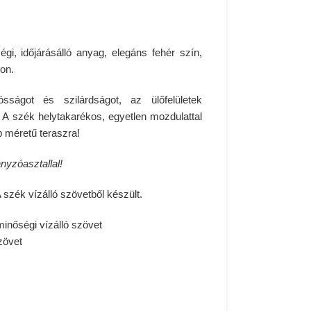
égi, időjárásálló anyag, elegáns fehér szín,
kon.
sságot és szilárdságot, az ülőfelületek
. A szék helytakarékos, egyetlen mozdulattal
b méretű teraszra!
yzóasztallal!
 szék vízálló szövetből készült.
minőségi vízálló szövet
szövet