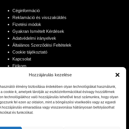
Céginformáció
Reklamáció és visszaküldés
Fizetési módok
Gyakran Ismételt Kérdések
Adatvédelmi irányelvek
Általános Szerződési Feltételek
Cookie tájékoztató
Kapcsolat
Fiókom
Hozzájárulás kezelése
lhasználói élmény biztosítása érdekében olyan technológiákat használunk,
 a cookie-k, amelyek tárolják az eszközinformációkat és/vagy hozzáférnek
en technológiákhoz való hozzájárulás lehetővé teszi számunkra, hogy olyan
gozzunk fel ezen az oldalon, mint a böngészési viselkedés vagy az egyedi
 A hozzájárulás elmaradása vagy visszavonása hátrányosan befolyásolhat
kciókat és funkciókat.