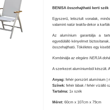
BENISA összehajtható kerti szék
Egyszerű, letisztult vonalak, minős
valamint natúr teakfa-dekor a karfá
Az alumínium garantálja a tartó
egyedülálló kényelmet biztosítanak
összehajtható. Tökéletes egy kiseb
Kombinálja az elegáns NERJA dohán
A szerkezet alumíniumból készült. A
Anyag:
fehér porszórt alumínium | 
Színek:
fehér lábak / fehér vízálló 
Tartalma:
1x szék
Méret:
60cm x 107cm x 79cm