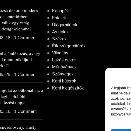
rózsa dekor a modern
Kanapék
kus enteriőrben –
Fotelek
 válik egy virág
Ülőgarnitúrák
ló design-elemmé?
Asztalok
02. 18.
1 Comment
Székek
Étkező garnitúrák
eti ajándékozás, avagy
Világítás
n kommunikáljunk
Lakás dekor
kkal?
Műnövények
Szőnyegek
09. 25.
1 Comment
Kerti bútorok
Kerti kiegészítők
A legjobb fe
angulat az otthonában: a
mint például
 leginspirálóbb
azokhoz. Ez
ndezési tippjei
adatokat dol
azonosítók.
09. 16.
1 Comment
bizonyos fun
rencsenövény, amely