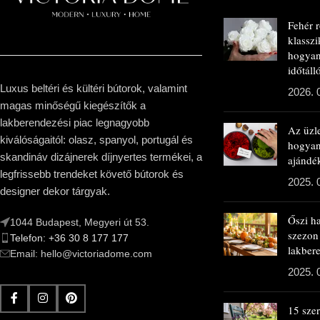
Fehér 
klasszi
hogyan
időtál
Luxus beltéri és kültéri bútorok, valamint
2026. 
magas minőségű kiegészítők a
lakberendezési piac legnagyobb
Az üzl
kiválóságaitól: olasz, spanyol, portugál és
hogya
skandináv dizájnerek díjnyertes termékei, a
ajándé
legfrissebb trendeket követő bútorok és
2025. 
designer dekor tárgyak.
Őszi h
1044 Budapest, Megyeri út 53.
szezon
Telefon: +36 30 8 177 177
lakbere
Email: hello@victoriadome.com
2025. 
15 sze