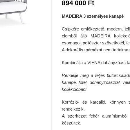
894 000
Ft
MADEIRA 3 személyes kanapé
Csipkére emlékeztető, modern, jel
elemből álló MADEIRA kollekci
csomagolt poliészter szövetkötél, feh
A dekor/díszpárnákat nem tartalma
Kombinálja a
VIENA dohányzóaszta
Rendelje meg a teljes bútorcsalá
kanapé, fotel, dohányzóasztal, val
kollekcióban!
Korrózió- és karcálló, könnyen 
rendelkezik.
A szerkezet fehér alumíniumból k
készültek.