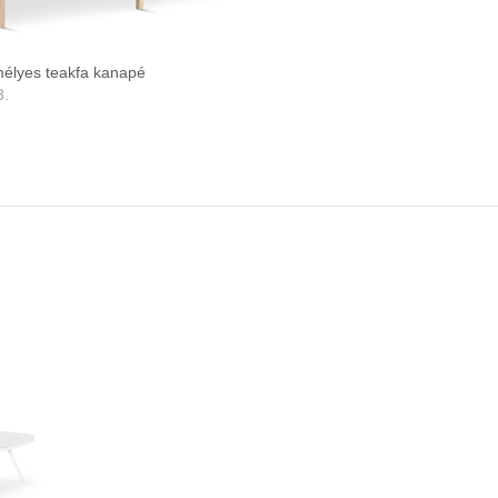
élyes teakfa kanapé
3.