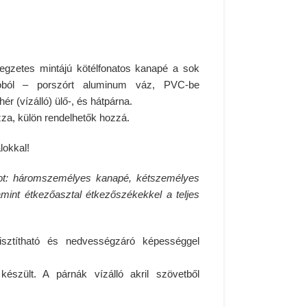
legzetes mintájú kötélfonatos kanapé a sok
óból – porszórt aluminum váz, PVC-be
ér (vízálló) ülő-, és hátpárna.
zza,
külön rendelhetők hozzá
.
lokkal
!
dot: háromszemélyes kanapé, kétszemélyes
amint étkezőasztal étkezőszékekkel a teljes
tisztítható és nedvességzáró képességgel
észült. A párnák vízálló akril szövetből