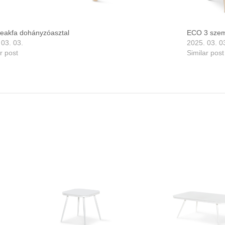
eakfa dohányzóasztal
ECO 3 szem
 03. 03.
2025. 03. 0
r post
Similar post