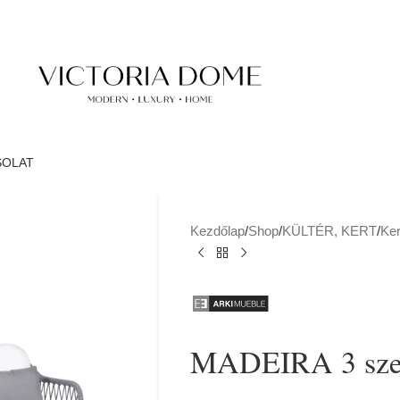
SOLAT
Kezdőlap
/
Shop
/
KÜLTÉR, KERT
/
Ker
MADEIRA 3 szem