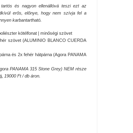
tartós és nagyon ellenállóvá teszi ezt az
dkívül erős, előnye, hogy nem szívja fel a
nnyen karbantartható.
oliészter kötélfonat | minőségi szövet
 / fehér szövet (ALUMINIO BLANCO CUERDA
őpárna és 2x fehér hátpárna (Agora PANAMA
(Agora PANAMA 315 Stone Grey) NEM része
á
,
19000 Ft / db áron.