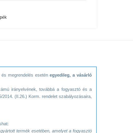
apék
ék és megrendelés esetén
egyedileg, a vásárló
zámú irányelvének, továbbá a fogyasztó és a
/2014. (II.26.) Korm. rendelet szabályozásaira,
shat:
e gyártott termék esetében, amelyet a fogyasztó