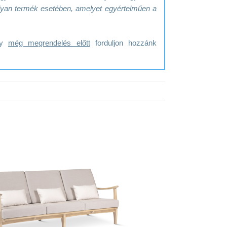
y olyan termék esetében, amelyet egyértelműen a
ogy
még megrendelés előtt
forduljon hozzánk