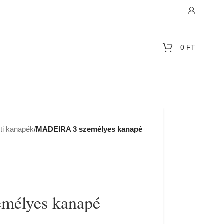
0
FT
ti kanapék
/
MADEIRA 3 személyes kanapé
élyes kanapé