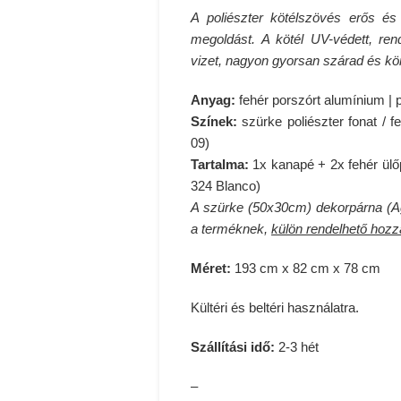
A poliészter kötélszövés erős és 
megoldást. A kötél UV-védett, ren
vizet, nagyon gyorsan szárad és kö
Anyag:
fehér porszórt alumínium | p
Színek:
szürke poliészter fonat
09)
Tartalma:
1x kanapé + 2x fehér ül
324 Blanco)
A szürke (50x30cm) dekorpárna 
a terméknek,
külön rendelhető hozz
Méret:
193 cm x 82 cm x 78 cm
Kültéri és beltéri használatra.
Szállítási idő:
2-3 hét
–