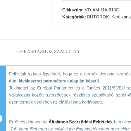
Cikkszám:
VD-AM-MA-613C
Kategóriák:
BÚTOROK
,
Kerti kan
LEÍRÁS
HÁZHOZ SZÁLLÍTÁS
Felhívjuk szíves figyelmét, hogy ez a termék designer term
által kiválasztott paraméterek alapján készül.
Tekintettel az Európai Parlament és a Tanács 2011/83/EU s
vállalkozás közötti szerződések részletes szabályairól szóló 45
ezen termék esetében az elállási joga korlátozott.
Erről részletesen az
Általános Szerződési Feltételek
-ben olva
„7.6. Nem illeti meg az elállási jog Fogyasztót olyan nem előr