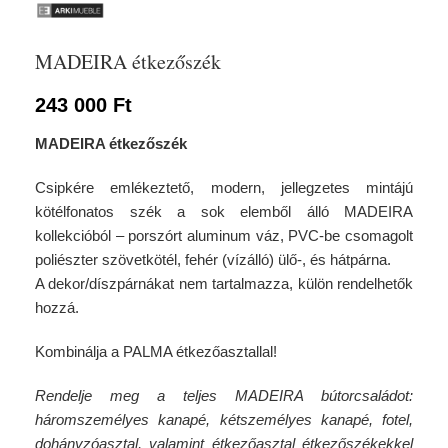
MADEIRA étkezőszék
243 000
Ft
MADEIRA étkezőszék
Csipkére emlékeztető, modern, jellegzetes mintájú
kötélfonatos szék a sok elemből álló MADEIRA
kollekcióból – porszórt aluminum váz, PVC-be csomagolt
poliészter szövetkötél, fehér (vízálló) ülő-, és hátpárna.
A dekor/díszpárnákat nem tartalmazza,
külön rendelhetők
hozzá
.
Kombinálja a
PALMA étkezőasztallal
!
Rendelje meg a teljes MADEIRA bútorcsaládot:
háromszemélyes kanapé, kétszemélyes kanapé, fotel,
dohányzóasztal, valamint étkezőasztal étkezőszékekkel