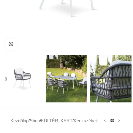
Click to enlarge
Kezdőlap
/
Shop
/
KÜLTÉR, KERT
/
Kerti székek