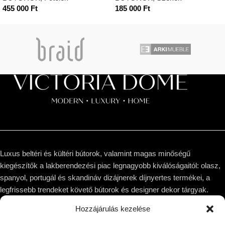
455 000
Ft
185 000
Ft
Luxus beltéri és kültéri bútorok, valamint magas minőségű
kiegészítők a lakberendezési piac legnagyobb kiválóságaitól: olasz,
spanyol, portugál és skandináv dizájnerek díjnyertes termékei, a
legfrissebb trendeket követő bútorok és designer dekor tárgyak.
Hozzájárulás kezelése
1044 Budapest, Megyeri út 53.
Telefon: +36 30 8 177 177