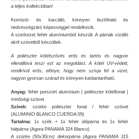
a teljes kollekcióban!
Korrózió- és karcálló, könnyen tisztítható és
nedvességzáró képességgel rendelkezik.
A szerkezet fehér alumíniumból készült. A párnák vízálló
akril szövetből készültek.
A poliészter kötélszövés erős és tartós és nagyon
ellenállóvá teszi ezt az megoldást. A kötél UV-védett,
rendkívül erős, előnye, hogy nem szívja fel a vizet,
nagyon gyorsan szárad és könnyen karbantartható.
Anyag:
fehér porszórt alumínium | poliészter kötélfonat |
minőségi szövet
Színek:
szürke poliészter fonat / fehér szövet
(ALUMINIO BLANCO CUERDA 09)
Tartalma:
1x szék + 1x fehér ülőpárna és 1x fehér
hátpárna (Agora PANAMA 324 Blanco)
A szürke (50x30cm) dekorpárna (Agora PANAMA 315