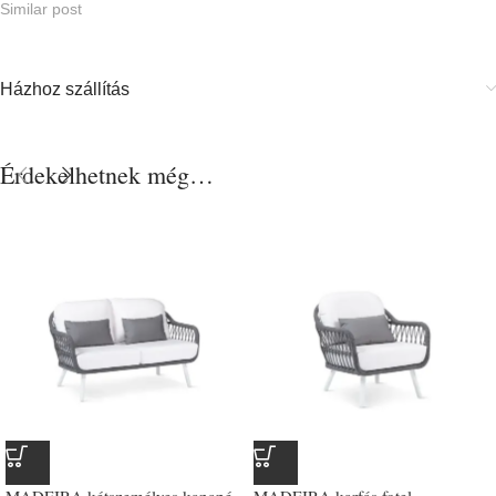
Similar post
Házhoz szállítás
Érdekelhetnek még…
MADEIRA kétszemélyes kanapé
MADEIRA karfás fotel