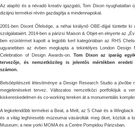
Az alapító és a névadó kreatív igazgató, Tom Dixon nyughatatlan ú
dizájnú termékei révén gazdagítja a mindennapokat.
2001-ben Dixont Őfelsége, a néhai királynő OBE-díjjal tüntette ki a
szolgálataiért. 2014-ben a párizsi Maison & Objet-en elnyerte az „Év 
ben ezüstérmet kapott a legjobb kert kategóriában az RHS Chel
ugyanebben az évben megkapta a tekintélyes London Design M
Celebration of Design Awards-on.
Tom Dixon az iparág egyik 
tervezője, és nemzetközileg is jelentős mértékben eredeti 
számon.
Belsőépítészeti létesítménye a Design Research Studio a jövőbe né
megjelenéseket tervez. Változatos nemzetközi portfoliójuk a ve
kiskereskedelmen és co-working tereken át a monumentális komplex
A legkelendőbb termékei a Beat, a Melt, az S Chair és a Wingback 
és a világ leghíresebb múzeumai vásárolták meg őket, köztük a lon
Museum; a new yorki MOMA és a Centre Pompidou Párizsban.