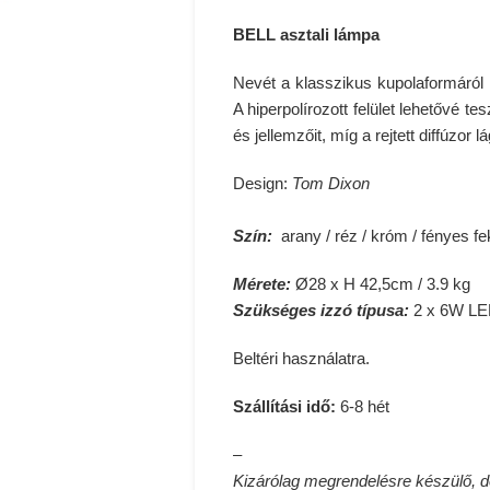
BELL asztali lámpa
Nevét a klasszikus kupolaformáról
A hiperpolírozott felület lehetővé t
és jellemzőit, míg a rejtett diffúzor l
Design:
Tom Dixon
Szín:
arany / réz / króm / fényes fe
Mérete:
Ø28 x H 42,5cm / 3.9 kg
Szükséges izzó típusa:
2 x 6W L
Beltéri használatra.
Szállítási idő:
6-8 hét
–
Kizárólag megrendelésre készülő, 