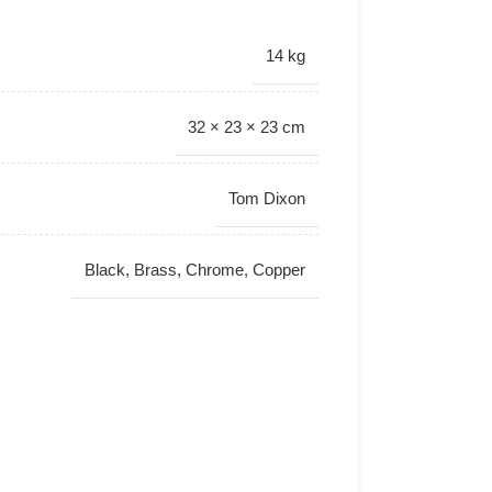
14 kg
32 × 23 × 23 cm
Tom Dixon
Black
,
Brass
,
Chrome
,
Copper