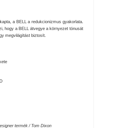
 kapta, a BELL a redukcionizmus gyakorlata.
eszi, hogy a BELL átvegye a környezet tónusát
ágy megvilágítást biztosít.
kete
ED
designer termék / Tom Dixon