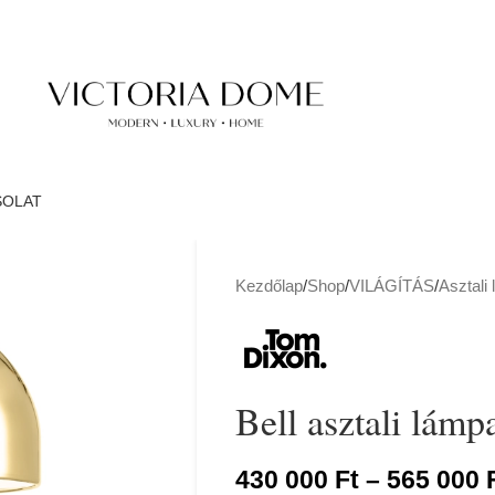
SOLAT
Kezdőlap
/
Shop
/
VILÁGÍTÁS
/
Asztali
Bell asztali lámp
430 000
Ft
–
565 000