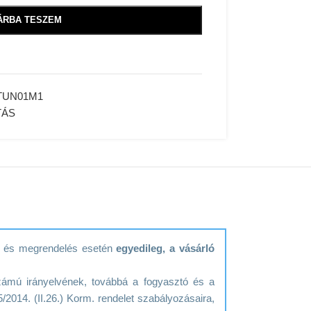
ÁRBA TESZEM
TUN01M1
TÁS
ék és megrendelés esetén
egyedileg, a vásárló
zámú irányelvének, továbbá a fogyasztó és a
/2014. (II.26.) Korm. rendelet szabályozásaira,