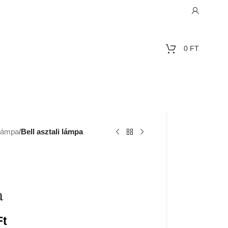
0
FT
 lámpa
/
Bell asztali lámpa
a
Ft