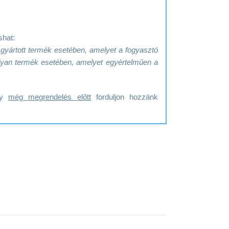
shat:
e gyártott termék esetében, amelyet a fogyasztó
y olyan termék esetében, amelyet egyértelműen a
ogy
még megrendelés előtt
forduljon hozzánk