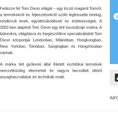
Fedezze fel Tom Dixon világát – egy kicsit magáról Tomról,
a termékekről és fejlesztésekről szóló legfrissebb hírekig,
rendkívüli terek, együttműködések és érdekességek. A
2002-ben alapított Tom Dixon egy brit luxusdizájn márka. A
bútorokra, világításra és kiegészítőkre specializálódott Tom
Dixon központjai Londonban, Milánóban, Hongkongban,
New Yorkban, Tokióban, Sanghajban és Hangzhouban
vannak.
A márka brit gyökerei által ihletett esztétikai termékek
nemzetközileg elismertek és nagyra becsültek úttörő
anyaghasználatuk és technikák miatt.
INF