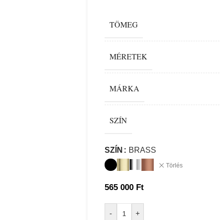
TÖMEG
MÉRETEK
MÁRKA
SZÍN
Alternative:
SZÍN
BRASS
Törlés
565 000
Ft
-
+