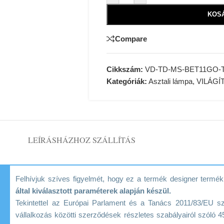
KOS
Compare
Cikkszám:
VD-TD-MS-BET11GO-
Kategóriák:
Asztali lámpa
,
VILÁGÍ
LEÍRÁS
HÁZHOZ SZÁLLÍTÁS
Felhívjuk szíves figyelmét, hogy ez a termék designer term
által kiválasztott paraméterek alapján készül.
Tekintettel az Európai Parlament és a Tanács 2011/83/EU s
vállalkozás közötti szerződések részletes szabályairól szóló 45