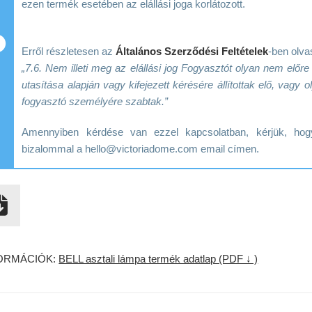
ezen termék esetében az elállási joga korlátozott.
Erről részletesen az
Általános Szerződési Feltételek
-ben olva
„7.6. Nem illeti meg az elállási jog Fogyasztót olyan nem előr
utasítása alapján vagy kifejezett kérésére állítottak elő, vag
fogyasztó személyére szabtak.”
Amennyiben kérdése van ezzel kapcsolatban, kérjük, h
bizalommal a hello@victoriadome.com email címen.
ORMÁCIÓK:
BELL asztali lámpa termék adatlap (PDF ↓ )