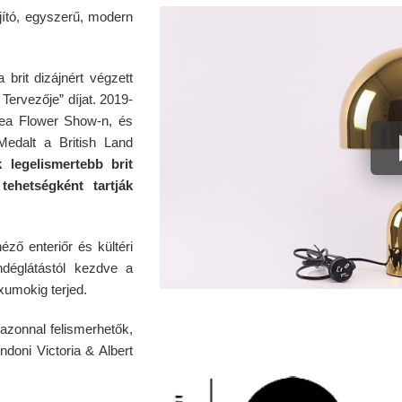
jító, egyszerű, modern
 brit dizájnért végzett
Tervezője” díjat. 2019-
sea Flower Show-n, és
edalt a British Land
legelismertebb brit
tehetségként tartják
ző enteriőr és kültéri
ndéglátástól kezdve a
umokig terjed.
azonnal felismerhetők,
doni Victoria & Albert