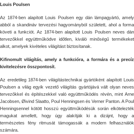
Louis Poulsen
Az 1874-ben alapított Louis Poulsen egy dán lámpagyártó, amely
abból a skandináv tervezési hagyományból született, ahol a forma
követi a funkciót. Az 1874-ben alapított Louis Poulsen neves dán
tervezőkkel együttműködve időtlen, kiváló minőségű termékeket
alkot, amelyek kivételes világítást biztosítanak.
Kifinomult világítás, amely a funkcióra, a formára és a precíz
kivitelezésre összpontosít.
Az eredetileg 1874-ben világítástechnikai gyártóként alapított Louis
Poulsen a világ egyik vezető világítás gyártójává vált olyan neves
tervezőkkel és építészekkel való együttműködés révén, mint Arne
Jacobsen, Øivind Slaatto, Poul Henningsen és Verner Panton. A Poul
Henningsennel kötött hosszú együttműködésük során elkötelezték
magukat amellett, hogy úgy alakítják ki a dizájnt, hogy a
természetes fény ritmusát támogassák a modern felhasználók
számára.