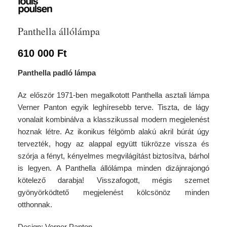
Panthella állólámpa
610 000
Ft
Panthella padló lámpa
Az először 1971-ben megalkotott Panthella asztali lámpa
Verner Panton egyik leghíresebb terve. Tiszta, de lágy
vonalait kombinálva a klasszikussal modern megjelenést
hoznak létre. Az ikonikus félgömb alakú akril búrát úgy
tervezték, hogy az alappal együtt tükrözze vissza és
szórja a fényt, kényelmes megvilágítást biztosítva, bárhol
is legyen. A Panthella állólámpa minden dizájnrajongó
kötelező darabja! Visszafogott, mégis szemet
gyönyörködtető megjelenést kölcsönöz minden
otthonnak.
Design: Verner Panton