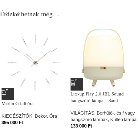
Érdekelhetnek még…
Lite-up Play 2.0 JBL Sound
hangszóró lámpa – Sand
Merlin G fali óra
VILÁGÍTÁS
,
Borhűtő-, és / vagy
KIEGÉSZÍTŐK
,
Dekor
,
Óra
hangszóró lámpák
,
Kültéri lámpa
395 000
Ft
133 000
Ft