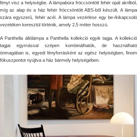
fényt visz a helyiségbe. A lámpabúra fröccsöntött fehér opál akrilból,
míg az alap és a ház fehér fröccsöntött ABS-ből készült. A lámpa
szára egyszerű, fehér acél. A lámpa vezérlése egy be-/kikapcsoló
vezetéken keresztül történik, amely 2,5 méter hosszú.
A Panthella állólámpa a Panthella kollekció egyik tagja. A kollekció
tagjai egymással szépen kombinálhatók, de használható
önmagában is, egyedi fényforrásként az egész helyiségben, finom
fókuszpontot nyújtva a ház bármely helyiségében.