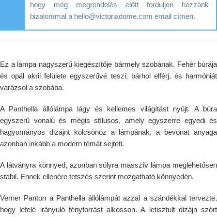
hogy
még megrendelés előtt
forduljon hozzánk
bizalommal a hello@victoriadome.com email címen.
Ez a lámpa nagyszerű kiegészítője bármely szobának. Fehér búrája
és opál akril felülete egyszerűvé teszi, bárhol elférj, és harmóniát
varázsol a szobába.
A Panthella állólámpa lágy és kellemes világítást nyújt. A búra
egyszerű vonalú és mégis stílusos, amely egyszerre egyedi és
hagyományos dizájnt kölcsönöz a lámpának, a bevonat anyaga
azonban inkább a modern témát sejteti.
A látványra könnyed, azonban súlyra masszív lámpa meglehetősen
stabil. Ennek ellenére tetszés szerint mozgatható könnyedén.
Verner Panton a Panthella állólámpát azzal a szándékkal tervezte,
hogy lefelé irányuló fényforrást alkosson. A letisztult dizájn szórt