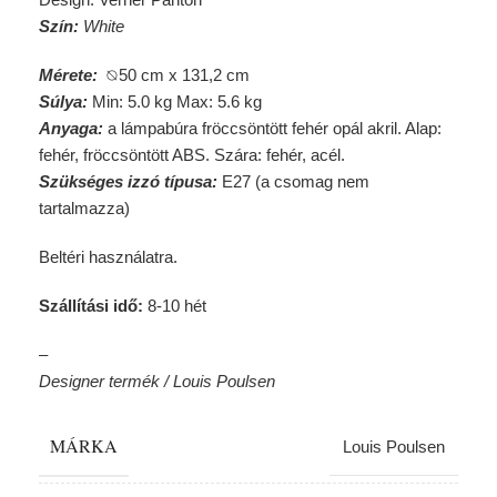
Szín:
White
Mérete:
⦰50 cm x 131,2 cm
Súlya:
Min: 5.0 kg Max: 5.6 kg
Anyaga:
a lámpabúra fröccsöntött fehér opál akril. Alap:
fehér, fröccsöntött ABS. Szára: fehér, acél.
Szükséges izzó típusa:
E27 (a csomag nem
tartalmazza)
Beltéri használatra.
Szállítási idő:
8-10 hét
–
Designer termék / Louis Poulsen
MÁRKA
Louis Poulsen