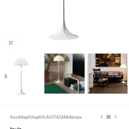
Click to enlarge
Kezdőlap
/
Shop
/
VILÁGÍTÁS
/
Állólámpa