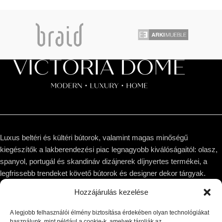
Luxus beltéri és kültéri bútorok, valamint magas minőségű
kiegészítők a lakberendezési piac legnagyobb kiválóságaitól: olasz,
spanyol, portugál és skandináv dizájnerek díjnyertes termékei, a
legfrissebb trendeket követő bútorok és designer dekor tárgyak.
Hozzájárulás kezelése
1044 Budapest, Megyeri út 53.
Telefon: +36 30 8 177 177
A legjobb felhasználói élmény biztosítása érdekében olyan technológiákat
Email: hello@victoriadome.com
használunk, mint például a cookie-k, amelyek tárolják az